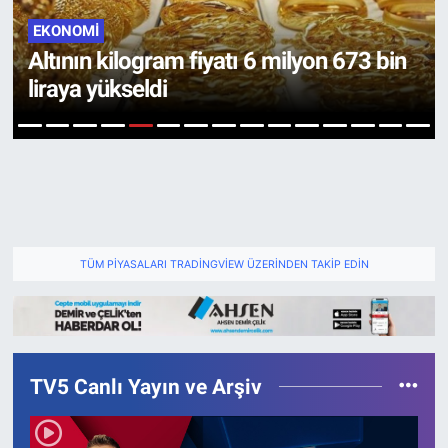
EKONOMİ
Altının kilogram fiyatı 6 milyon 673 bin
liraya yükseldi
5
1
2
3
4
6
7
8
9
10
11
12
13
14
15
TÜM PIYASALARI TRADINGVIEW ÜZERINDEN TAKIP EDIN
TV5 Canlı Yayın ve Arşiv