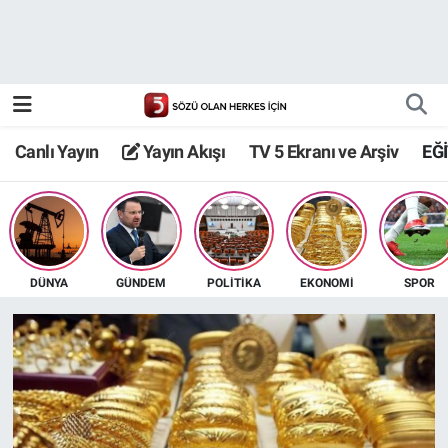
Canlı Yayın
Yayın Akışı
Canlı Yayın
Yayın Akışı
TV 5 Ekranı ve Arşiv
EĞ
TV 5 Ekranı ve Arşiv
TV5
DÜNYA
GÜNDEM
POLİTİKA
EKONOMİ
SPOR