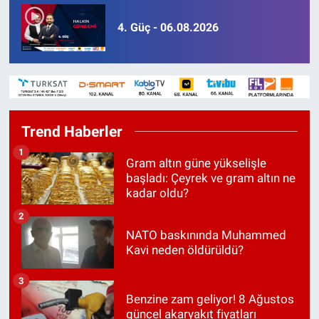
4. Güç - 06.08.2026
Trend Haberler
1
Gram altın güne yükselişle
başladı: Çeyrek ve gram altın ne
kadar oldu?
2
NATO baskınında Muhammed
Kavi neden öldürüldü?
3
Benzine zam geliyor! 8 Ağustos
güncel akaryakıt fiyatları