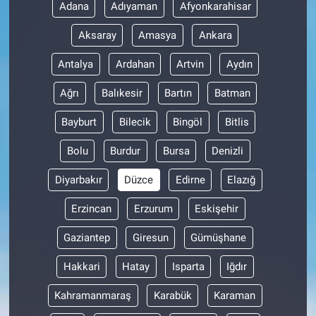
Adana
Adıyaman
Afyonkarahisar
Aksaray
Amasya
Ankara
Antalya
Ardahan
Artvin
Aydın
Ağrı
Balıkesir
Bartın
Batman
Bayburt
Bilecik
Bingöl
Bitlis
Bolu
Burdur
Bursa
Denizli
Diyarbakır
Düzce
Edirne
Elazığ
Erzincan
Erzurum
Eskişehir
Gaziantep
Giresun
Gümüşhane
Hakkari
Hatay
Isparta
Iğdır
Kahramanmaraş
Karabük
Karaman