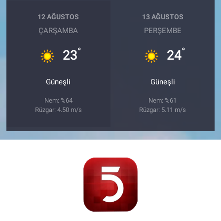
12 AĞUSTOS
13 AĞUSTOS
ÇARŞAMBA
PERŞEMBE
°
°
23
24
Güneşli
Güneşli
Nem: %64
Nem: %61
Rüzgar: 4.50 m/s
Rüzgar: 5.11 m/s