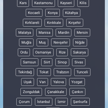
Kars
Kastamonu
Kayseri
Kilis
Kocaeli
Konya
Kütahya
Kırklareli
Kırıkkale
Kırşehir
Malatya
Manisa
Mardin
Mersin
Muğla
Muş
Nevşehir
Niğde
Ordu
Osmaniye
Rize
Sakarya
Samsun
Siirt
Sinop
Sivas
Tekirdağ
Tokat
Trabzon
Tunceli
Uşak
Van
Yalova
Yozgat
Zonguldak
Çanakkale
Çankırı
Çorum
İstanbul
İzmir
Şanlıurfa