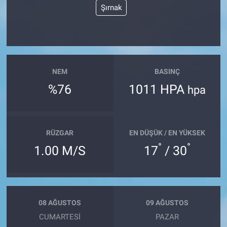
Şırnak
NEM
BASINÇ
%76
1011 HPA
hpa
RÜZGAR
EN DÜŞÜK / EN YÜKSEK
°
°
1.00 M/S
17
/ 30
08 AĞUSTOS
09 AĞUSTOS
CUMARTESI
PAZAR