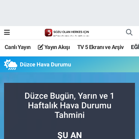
Canlı Yayın
Yayın Akışı
Canlı Yayın
Yayın Akışı
TV 5 Ekranı ve Arşiv
EĞ
TV 5 Ekranı ve Arşiv
Düzce Hava Durumu
Düzce Bugün, Yarın ve 1
Haftalık Hava Durumu
Tahmini
ŞU AN