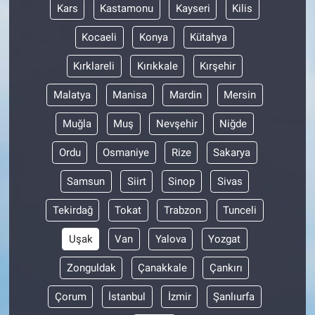
Kars
Kastamonu
Kayseri
Kilis
Kocaeli
Konya
Kütahya
Kırklareli
Kırıkkale
Kırşehir
Malatya
Manisa
Mardin
Mersin
Muğla
Muş
Nevşehir
Niğde
Ordu
Osmaniye
Rize
Sakarya
Samsun
Siirt
Sinop
Sivas
Tekirdağ
Tokat
Trabzon
Tunceli
Uşak
Van
Yalova
Yozgat
Zonguldak
Çanakkale
Çankırı
Çorum
İstanbul
İzmir
Şanlıurfa