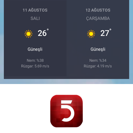
11 AĞUSTOS
12 AĞUSTOS
SALI
ÇARŞAMBA
°
°
26
27
Güneşli
Güneşli
Nem: %38
Nem: %34
Rüzgar: 5.69 m/s
Rüzgar: 4.19 m/s