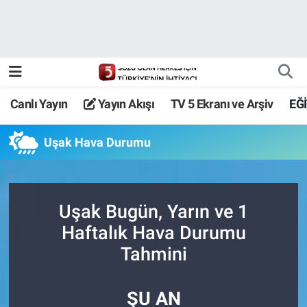
Canlı Yayın
Yayın Akışı
Canlı Yayın
Yayın Akışı
TV 5 Ekranı ve Arşiv
EĞ
TV 5 Ekranı ve Arşiv
Uşak Hava Durumu
Uşak Bugün, Yarın ve 1
Haftalık Hava Durumu
Tahmini
ŞU AN