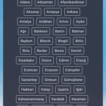
Adana
Adıyaman
Afyonkarahisar
Aksaray
Amasya
Ankara
Antalya
Ardahan
Artvin
Aydın
Ağrı
Balıkesir
Bartın
Batman
Bayburt
Bilecik
Bingöl
Bitlis
Bolu
Burdur
Bursa
Denizli
Diyarbakır
Düzce
Edirne
Elazığ
Erzincan
Erzurum
Eskişehir
Gaziantep
Giresun
Gümüşhane
Hakkari
Hatay
Isparta
Iğdır
Kahramanmaraş
Karabük
Karaman