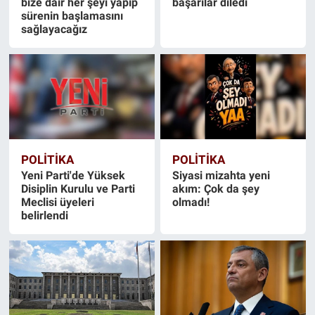
bize dair her şeyi yapıp
başarılar diledi
sürenin başlamasını
sağlayacağız
POLİTİKA
POLİTİKA
Yeni Parti'de Yüksek
Siyasi mizahta yeni
Disiplin Kurulu ve Parti
akım: Çok da şey
Meclisi üyeleri
olmadı!
belirlendi