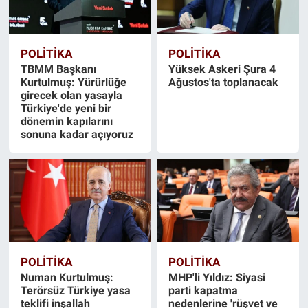
POLİTİKA
POLİTİKA
TBMM Başkanı
Yüksek Askeri Şura 4
Kurtulmuş: Yürürlüğe
Ağustos'ta toplanacak
girecek olan yasayla
Türkiye'de yeni bir
dönemin kapılarını
sonuna kadar açıyoruz
POLİTİKA
POLİTİKA
Numan Kurtulmuş:
MHP'li Yıldız: Siyasi
Terörsüz Türkiye yasa
parti kapatma
teklifi inşallah
nedenlerine 'rüşvet ve