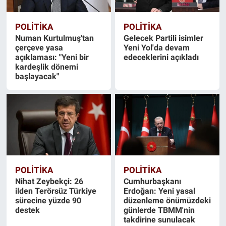
POLİTİKA
POLİTİKA
Numan Kurtulmuş'tan
Gelecek Partili isimler
çerçeve yasa
Yeni Yol'da devam
açıklaması: "Yeni bir
edeceklerini açıkladı
kardeşlik dönemi
başlayacak"
POLİTİKA
POLİTİKA
Nihat Zeybekçi: 26
Cumhurbaşkanı
ilden Terörsüz Türkiye
Erdoğan: Yeni yasal
sürecine yüzde 90
düzenleme önümüzdeki
destek
günlerde TBMM'nin
takdirine sunulacak