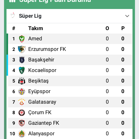
Süper Lig
#
Takım
O
P
Amed
0
0
1
Erzurumspor FK
0
0
2
Başakşehir
0
0
3
Kocaelispor
0
0
4
Beşiktaş
0
0
5
Eyüpspor
0
0
6
Galatasaray
0
0
7
Çorum FK
0
0
8
Gaziantep FK
0
0
9
Alanyaspor
0
0
10