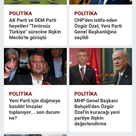
POLİTİKA
POLİTİKA
AK Parti ve DEM Parti
CHP'den istifa eden
heyetleri "Terörsüz
Özgür Özel, Yeni Parti
Türkiye" sürecine ilişkin
Genel Başkanlığına
Meclis'te görüştü
seçildi
POLİTİKA
POLİTİKA
Yeni Parti için düğmeye
MHP Genel Başkanı
basıldı! İmzalar
Bahçeli'den Özgür
toplanıyor... son durum
Özel'in kuracağı yeni
ne?
partiye ilişkin
değerlendirme