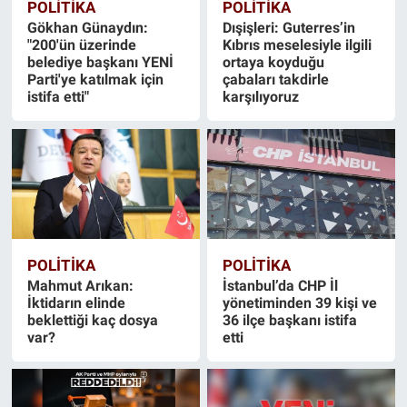
POLİTİKA
POLİTİKA
Gökhan Günaydın:
Dışişleri: Guterres’in
"200'ün üzerinde
Kıbrıs meselesiyle ilgili
belediye başkanı YENİ
ortaya koyduğu
Parti'ye katılmak için
çabaları takdirle
istifa etti"
karşılıyoruz
POLİTİKA
POLİTİKA
Mahmut Arıkan:
İstanbul’da CHP İl
İktidarın elinde
yönetiminden 39 kişi ve
beklettiği kaç dosya
36 ilçe başkanı istifa
var?
etti