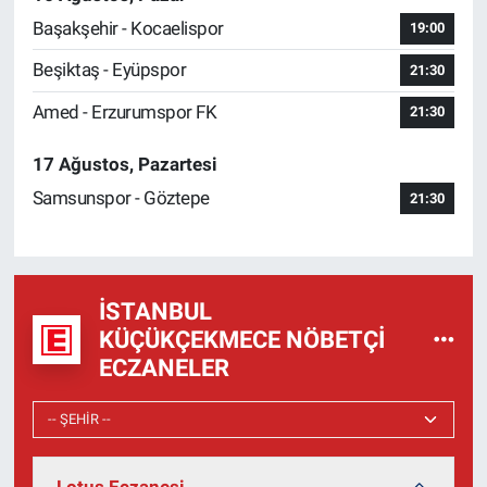
Başakşehir - Kocaelispor
19:00
Beşiktaş - Eyüpspor
21:30
Amed - Erzurumspor FK
21:30
17 Ağustos, Pazartesi
Samsunspor - Göztepe
21:30
İSTANBUL
KÜÇÜKÇEKMECE NÖBETÇI
ECZANELER