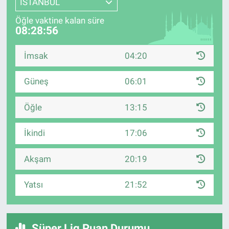
İSTANBUL
Öğle vaktine kalan süre
08:28:55
İmsak
04:20
Güneş
06:01
Öğle
13:15
İkindi
17:06
Akşam
20:19
Yatsı
21:52
Süper Lig Puan Durumu