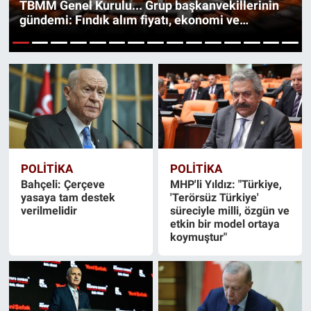
TBMM Genel Kurulu... Grup başkanvekillerinin
gündemi: Fındık alım fiyatı, ekonomi ve
“Terörsüz Türkiye”
1
2
3
4
5
6
7
8
9
10
11
12
13
14
15
POLİTİKA
POLİTİKA
Bahçeli: Çerçeve
MHP'li Yıldız: "Türkiye,
yasaya tam destek
'Terörsüz Türkiye'
verilmelidir
süreciyle milli, özgün ve
etkin bir model ortaya
koymuştur"