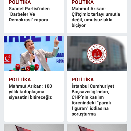
POLİTİKA
POLİTİKA
Saadet Partisi'nden
Mahmut Arıkan:
"Darbeler Ve
Çiftçimiz tarlayı umutla
Demokrasi" raporu
değil, umutsuzlukla
biçiyor
POLİTİKA
POLİTİKA
Mahmut Arıkan: 100
İstanbul Cumhuriyet
yıllık kutuplaşma
Başsavcılığı'ndan,
siyasetini bitireceğiz
CHP’nin katılım
törenindeki “paralı
figüran” iddiasına
soruşturma