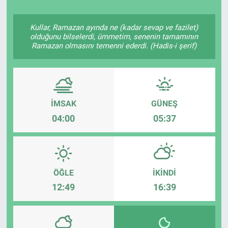
Kullar, Ramazan ayında ne (kadar sevap ve fazilet)
olduğunu bilselerdi, ümmetim, senenin tamamının
Ramazan olmasını temenni ederdi. (Hadis-i şerif)
İMSAK
GÜNEŞ
04:00
05:37
ÖĞLE
İKINDI
12:49
16:39