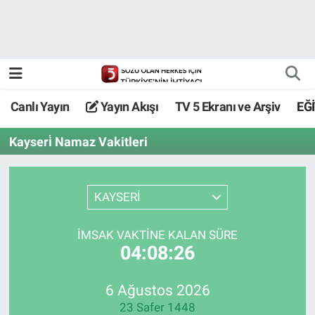
Canlı Yayın
Yayın Akışı
Canlı Yayın
Yayın Akışı
TV 5 Ekranı ve Arşiv
EĞ
TV 5 Ekranı ve Arşiv
Kayseri̇ Namaz Vakitleri
KAYSERİ
İMSAK VAKTİNE KALAN SÜRE
04:08:26
6 Ağustos 2026
23 Safer 1448