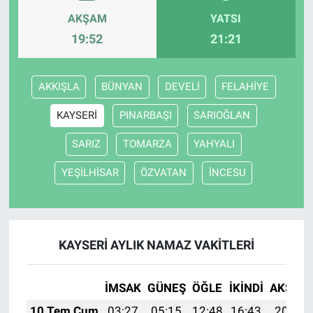
AKŞAM
YATSI
19:52
21:21
AKKIŞLA
BÜNYAN
DEVELİ
FELAHİYE
KAYSERİ
PINARBAŞI
SARIOĞLAN
SARIZ
TOMARZA
YAHYALI
YEŞİLHİSAR
ÖZVATAN
İNCESU
KAYSERİ AYLIK NAMAZ VAKITLERI
İMSAK
GÜNEŞ
ÖĞLE
İKINDI
AKŞAM
10 Tem Cum
03:27
05:15
12:48
16:43
20:12