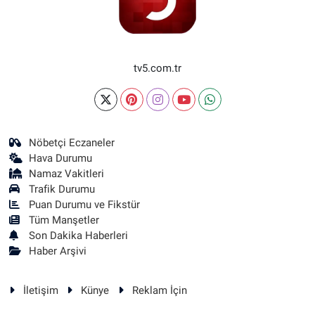
tv5.com.tr
Nöbetçi Eczaneler
Hava Durumu
Namaz Vakitleri
Trafik Durumu
Puan Durumu ve Fikstür
Tüm Manşetler
Son Dakika Haberleri
Haber Arşivi
İletişim
Künye
Reklam İçin