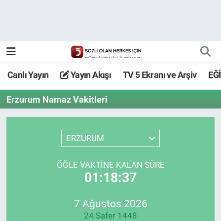
Canlı Yayın
Yayın Akışı
Canlı Yayın
Yayın Akışı
TV 5 Ekranı ve Arşiv
EĞ
TV 5 Ekranı ve Arşiv
Erzurum Namaz Vakitleri
ERZURUM
ÖĞLE VAKTİNE KALAN SÜRE
01:18:37
7 Ağustos 2026
24 Safer 1448