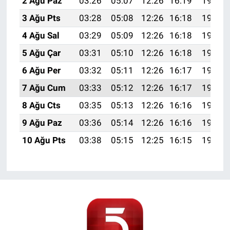
2 Ağu Paz
03:26
05:07
12:26
16:19
19:35
3 Ağu Pts
03:28
05:08
12:26
16:18
19:34
4 Ağu Sal
03:29
05:09
12:26
16:18
19:33
5 Ağu Çar
03:31
05:10
12:26
16:18
19:32
6 Ağu Per
03:32
05:11
12:26
16:17
19:31
7 Ağu Cum
03:33
05:12
12:26
16:17
19:30
8 Ağu Cts
03:35
05:13
12:26
16:16
19:29
9 Ağu Paz
03:36
05:14
12:26
16:16
19:27
10 Ağu Pts
03:38
05:15
12:25
16:15
19:26