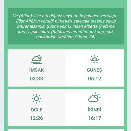
Ve (Allah) size istediğiniz şeylerin hepsinden vermiştir.
Eğer Allâh'ın verdiği nimetleri sayacak olsanız sayıp
bitiremezsiniz. Şüphe yok ki insan elbette (nefsine
karşı) çok zâlim, (Rabb'inin nimetlerine karşı) çok
nankördür. (İbrâhîm Sûresi, 34)
İMSAK
GÜNEŞ
03:33
05:12
ÖĞLE
İKINDI
12:26
16:17