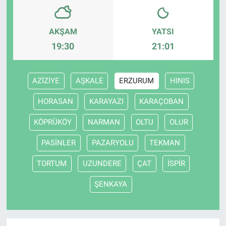
AKŞAM
YATSI
19:30
21:01
AZİZİYE
AŞKALE
ERZURUM
HINIS
HORASAN
KARAYAZI
KARAÇOBAN
KÖPRÜKÖY
NARMAN
OLTU
OLUR
PASİNLER
PAZARYOLU
TEKMAN
TORTUM
UZUNDERE
ÇAT
İSPİR
ŞENKAYA