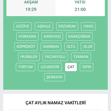
AKŞAM
YATSI
19:29
21:00
AZİZİYE
AŞKALE
ERZURUM
HINIS
HORASAN
KARAYAZI
KARAÇOBAN
KÖPRÜKÖY
NARMAN
OLTU
OLUR
PASİNLER
PAZARYOLU
TEKMAN
TORTUM
UZUNDERE
ÇAT
İSPİR
ŞENKAYA
ÇAT AYLIK NAMAZ VAKITLERI