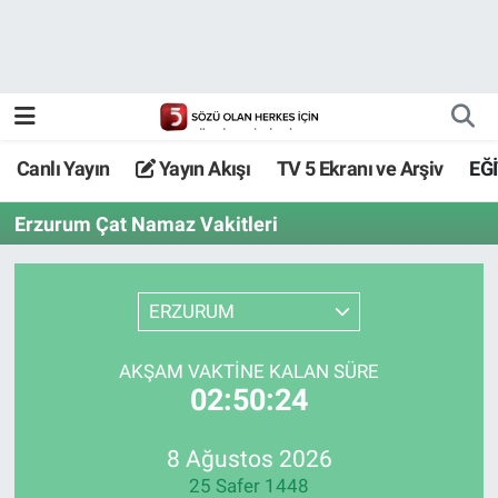
Canlı Yayın
Yayın Akışı
Canlı Yayın
Yayın Akışı
TV 5 Ekranı ve Arşiv
EĞ
TV 5 Ekranı ve Arşiv
Erzurum Çat Namaz Vakitleri
ERZURUM
AKŞAM VAKTİNE KALAN SÜRE
02:50:24
8 Ağustos 2026
25 Safer 1448