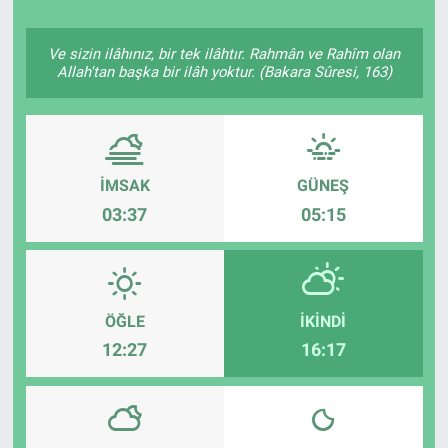
Ve sizin ilâhınız, bir tek ilâhtır. Rahmân ve Rahîm olan
Allah'tan başka bir ilâh yoktur. (Bakara Sûresi, 163)
İMSAK
GÜNEŞ
03:37
05:15
ÖĞLE
İKINDI
12:27
16:17