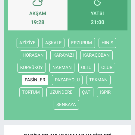
AKŞAM
YATSI
19:28
21:00
AZİZİYE
AŞKALE
ERZURUM
HINIS
HORASAN
KARAYAZI
KARAÇOBAN
KÖPRÜKÖY
NARMAN
OLTU
OLUR
PASİNLER
PAZARYOLU
TEKMAN
TORTUM
UZUNDERE
ÇAT
İSPİR
ŞENKAYA