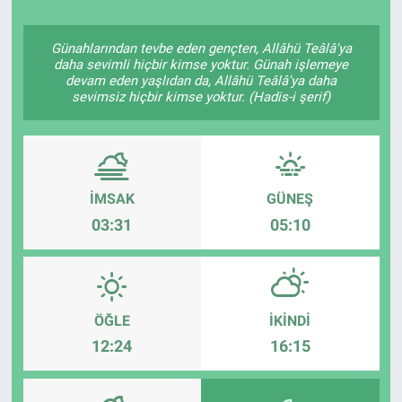
Günahlarından tevbe eden gençten, Allâhü Teâlâ'ya
daha sevimli hiçbir kimse yoktur. Günah işlemeye
devam eden yaşlıdan da, Allâhü Teâlâ'ya daha
sevimsiz hiçbir kimse yoktur. (Hadis-i şerif)
İMSAK
GÜNEŞ
03:31
05:10
ÖĞLE
İKINDI
12:24
16:15