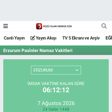
Canlı Yayın
Yayın Akışı
Canlı Yayın
Yayın Akışı
TV 5 Ekranı ve Arşiv
EĞ
TV 5 Ekranı ve Arşiv
Erzurum Pasi̇nler Namaz Vakitleri
ERZURUM
İMSAK VAKTİNE KALAN SÜRE
06:12:12
7 Ağustos 2026
24 Safer 1448