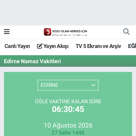
Canlı Yayın
Yayın Akışı
Canlı Yayın
Yayın Akışı
TV 5 Ekranı ve Arşiv
EĞ
TV 5 Ekranı ve Arşiv
Edi̇rne Namaz Vakitleri
EDİRNE
ÖĞLE VAKTİNE KALAN SÜRE
06:30:45
10 Ağustos 2026
27 Safer 1448