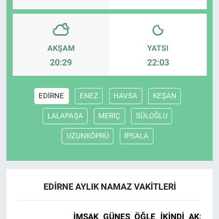
AKŞAM
YATSI
20:29
22:03
EDİRNE
ENEZ
HAVSA
KEŞAN
LALAPAŞA
MERİÇ
SÜLOĞLU
UZUNKÖPRÜ
İPSALA
EDİRNE AYLIK NAMAZ VAKITLERI
İMSAK
GÜNEŞ
ÖĞLE
İKINDI
AKŞAM