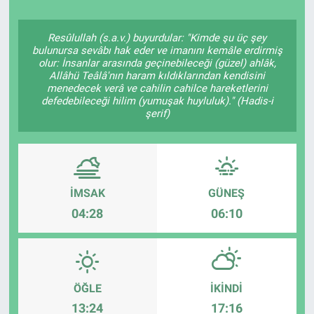
Resûlullah (s.a.v.) buyurdular: "Kimde şu üç şey
bulunursa sevâbı hak eder ve imanını kemâle erdirmiş
olur: İnsanlar arasında geçinebileceği (güzel) ahlâk,
Allâhü Teâlâ'nın haram kıldıklarından kendisini
menedecek verâ ve cahilin cahilce hareketlerini
defedebileceği hilim (yumuşak huyluluk)." (Hadis-i
şerif)
İMSAK
GÜNEŞ
04:28
06:10
ÖĞLE
İKINDI
13:24
17:16