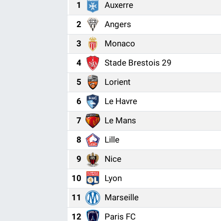
1
Auxerre
2
Angers
3
Monaco
4
Stade Brestois 29
5
Lorient
6
Le Havre
7
Le Mans
8
Lille
9
Nice
10
Lyon
11
Marseille
12
Paris FC