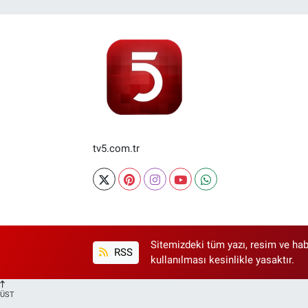
tv5.com.tr
Sitemizdeki tüm yazı, resim ve hab
RSS
kullanılması kesinlikle yasaktır.
ÜST