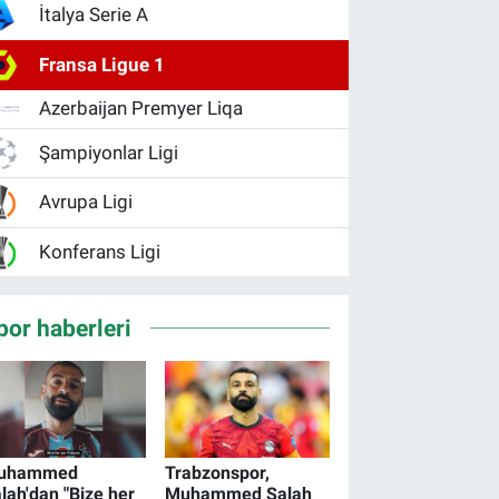
İtalya Serie A
Fransa Ligue 1
Azerbaijan Premyer Liqa
Şampiyonlar Ligi
Avrupa Ligi
Konferans Ligi
por haberleri
uhammed
Trabzonspor,
lah'dan "Bize her
Muhammed Salah