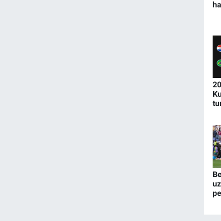
ha
20
Ku
tu
o
Be
uz
pe
16