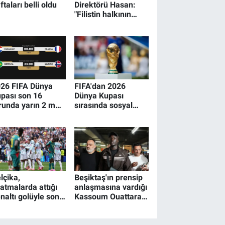
ftaları belli oldu
Direktörü Hasan:
"Filistin halkının
acısını hissetmeyen,
insan olmayı hak
etmiyor"
26 FIFA Dünya
FIFA'dan 2026
pası son 16
Dünya Kupası
runda yarın 2 maç
sırasında sosyal
ynanacak
medyada artan
"ırkçılık" uyarısı
lçika,
Beşiktaş'ın prensip
atmalarda attığı
anlaşmasına vardığı
naltı golüyle son
Kassoum Ouattara,
'ya yükseldi
İstanbul'a geldi