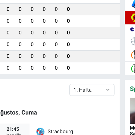
0
0
0
0
0
0
0
0
0
0
0
0
0
0
0
0
0
0
0
0
0
0
0
0
0
0
0
0
0
0
0
0
0
0
0
0
S
Ağustos, Cuma
M
21:45
Strasbourg
Sa
, Marseille