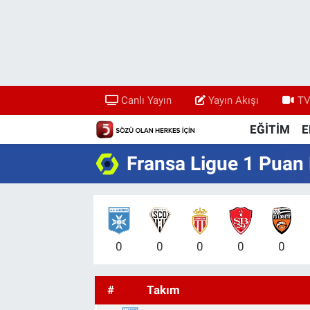
Canlı Yayın
Yayın Akışı
Canlı Yayın
Yayın Akışı
TV
TV 5 Ekranı ve Arşiv
EĞİTİM
E
Fransa Ligue 1 Puan
0
0
0
0
0
#
Takım