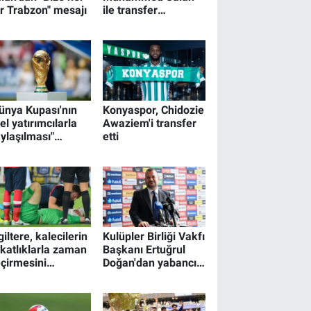
r Trabzon" mesajı
ile transfer
görüşmelerine
başlandığını açıkladı
ünya Kupası'nın
Konyaspor, Chidozie
el yatırımcılarla
Awaziem'i transfer
ylaşılması"
etti
anından vazgeçildi
giltere, kalecilerin
Kulüpler Birliği Vakfı
katlıklarla zaman
Başkanı Ertuğrul
çirmesini
Doğan'dan yabancı
lemek için yeni
futbolcu kuralı
r kural deneyecek
açıklaması