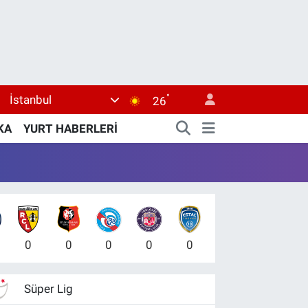
°
İstanbul
26
KA
YURT HABERLERİ
0
0
0
0
0
Süper Lig