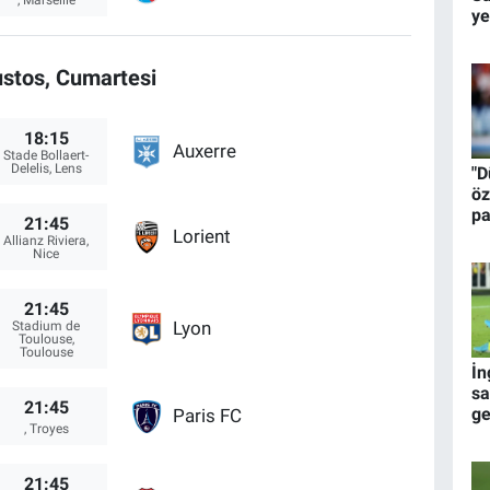
ye
stos, Cumartesi
18:15
Auxerre
Stade Bollaert-
Delelis, Lens
"D
öz
pa
21:45
pl
Lorient
Allianz Riviera,
Nice
21:45
Lyon
Stadium de
Toulouse,
Toulouse
İn
sa
21:45
ge
Paris FC
, Troyes
ön
bi
21:45