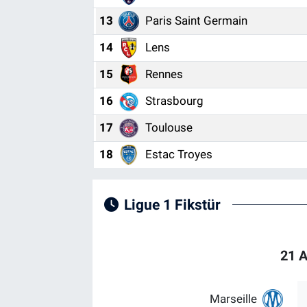
13
Paris Saint Germain
14
Lens
15
Rennes
16
Strasbourg
17
Toulouse
18
Estac Troyes
Ligue 1 Fikstür
21 
Marseille