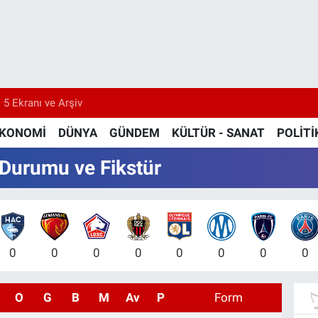
 5 Ekranı ve Arşiv
KONOMİ
DÜNYA
GÜNDEM
KÜLTÜR - SANAT
POLİTİ
 Durumu ve Fikstür
0
0
0
0
0
0
0
0
O
G
B
M
Av
P
Form