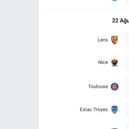
22 Ağu
Lens
Nice
Toulouse
Estac Troyes