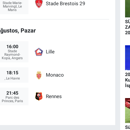
Stade Brestois 29
Stade Marie-
Marvingt, Le
Mans
S
Z
ğustos, Pazar
2
Li
za
16:00
il
Lille
Stade
ta
Raymond-
Kopa, Angers
18:15
20
Monaco
, Le Havre
Ku
İs
ma
21:45
Rennes
ha
Parc des
Princes, Paris
ka
Sü