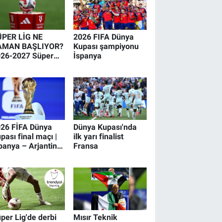
ÜPER LİG NE
2026 FIFA Dünya
AMAN BAŞLIYOR?
Kupası şampiyonu
026-2027 Süper
İspanya
g yeni sezon ne
man başlayacak,
k maç hangi
rihte?
26 FİFA Dünya
Dünya Kupası'nda
pası final maçı |
ilk yarı finalist
panya – Arjantin
Fransa
çı ne zaman,
ngi kanalda, saat
çta?
per Lig'de derbi
Mısır Teknik