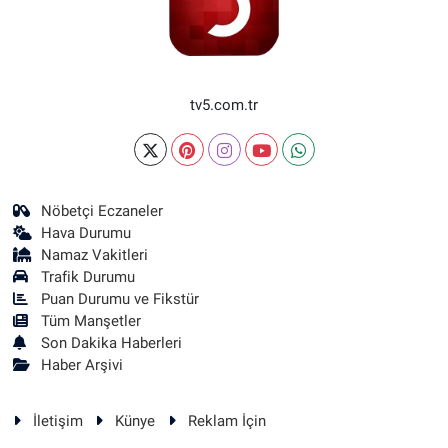
tv5.com.tr
Nöbetçi Eczaneler
Hava Durumu
Namaz Vakitleri
Trafik Durumu
Puan Durumu ve Fikstür
Tüm Manşetler
Son Dakika Haberleri
Haber Arşivi
İletişim
Künye
Reklam İçin