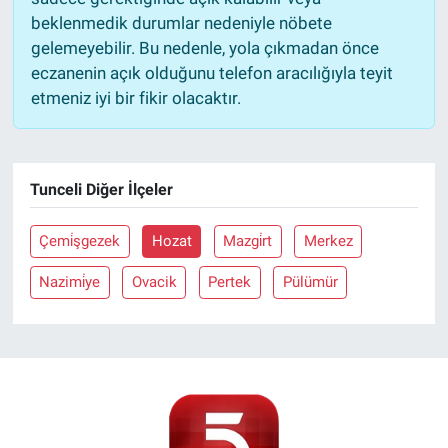
beklenmedik durumlar nedeniyle nöbete
gelemeyebilir. Bu nedenle, yola çıkmadan önce
eczanenin açık olduğunu telefon aracılığıyla teyit
etmeniz iyi bir fikir olacaktır.
Tunceli Diğer İlçeler
Çemi̇şgezek
Hozat
Mazgi̇rt
Merkez
Nazimi̇ye
Ovacik
Pertek
Pülümür