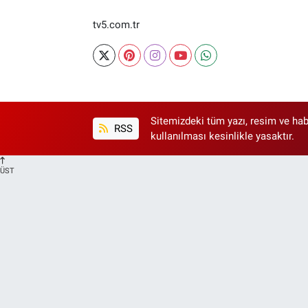
tv5.com.tr
Sitemizdeki tüm yazı, resim ve hab
RSS
kullanılması kesinlikle yasaktır.
ÜST