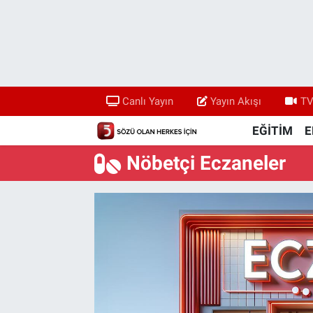
Canlı Yayın
Yayın Akışı
Canlı Yayın
Yayın Akışı
TV
TV 5 Ekranı ve Arşiv
EĞİTİM
E
Nöbetçi Eczaneler