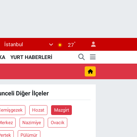
°
İstanbul
27
KA
YURT HABERLERİ
unceli Diğer İlçeler
Çemi̇şgezek
Hozat
Mazgi̇rt
Merkez
Nazimi̇ye
Ovacik
Pertek
Pülümür