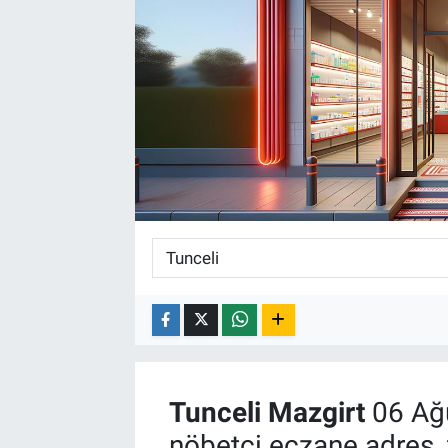
Tunceli
Mazgirt
06 Ağ
nöbetçi eczane adres, 