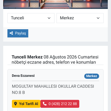
Paylaş
Tunceli
Merkez
08 Ağustos 2026 Cumartesi
nöbetçi eczane adres, telefon ve konumları
Deva Eczanesi
Merkez
MOGULTAY MAHALLESI OKULLAR CADDESI
NO:8 B
Yol Tarifi Al
0 (428) 212 22 88