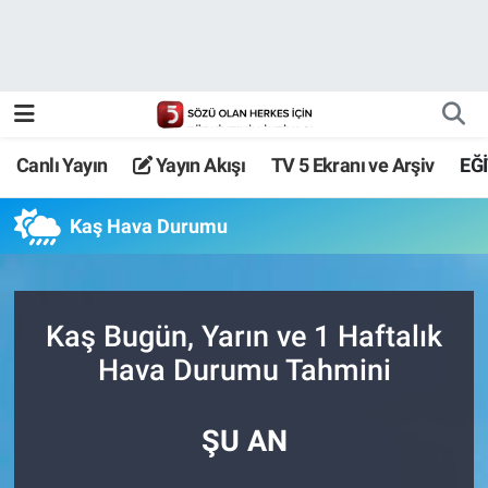
Canlı Yayın
Yayın Akışı
Canlı Yayın
Yayın Akışı
TV 5 Ekranı ve Arşiv
EĞ
TV 5 Ekranı ve Arşiv
Kaş Hava Durumu
Kaş Bugün, Yarın ve 1 Haftalık
Hava Durumu Tahmini
ŞU AN