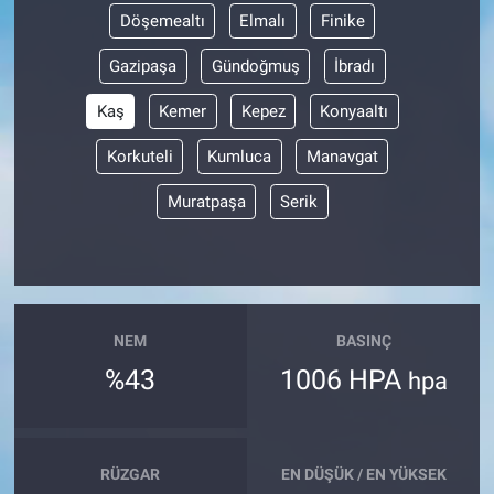
Döşemealtı
Elmalı
Finike
Gazipaşa
Gündoğmuş
İbradı
Kaş
Kemer
Kepez
Konyaaltı
Korkuteli
Kumluca
Manavgat
Muratpaşa
Serik
NEM
BASINÇ
%43
1006 HPA
hpa
RÜZGAR
EN DÜŞÜK / EN YÜKSEK