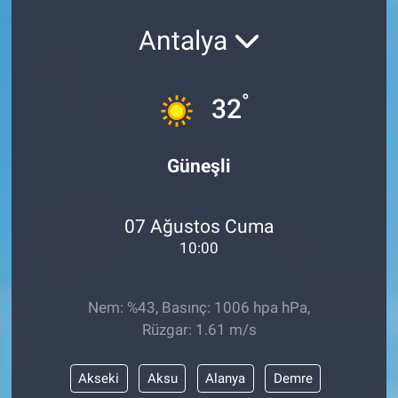
Antalya
°
32
Güneşli
07 Ağustos Cuma
10:00
Nem: %43, Basınç: 1006 hpa hPa,
Rüzgar: 1.61 m/s
Akseki
Aksu
Alanya
Demre