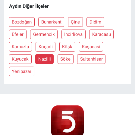
Aydın Diğer İlçeler
Bozdoğan
Buharkent
Çine
Didim
Efeler
Germencik
İncirliova
Karacasu
Karpuzlu
Koçarli
Köşk
Kuşadasi
Kuyucak
Nazilli
Söke
Sultanhisar
Yenipazar