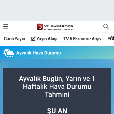
Canlı Yayın
Yayın Akışı
Canlı Yayın
Yayın Akışı
TV 5 Ekranı ve Arşiv
EĞ
TV 5 Ekranı ve Arşiv
Ayvalık Hava Durumu
Ayvalık Bugün, Yarın ve 1
Haftalık Hava Durumu
Tahmini
ŞU AN