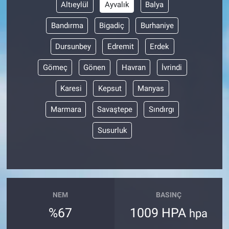
Altıeylül
Ayvalık
Balya
Bandırma
Bigadiç
Burhaniye
Dursunbey
Edremit
Erdek
Gömeç
Gönen
Havran
İvrindi
Karesi
Kepsut
Manyas
Marmara
Savaştepe
Sındırgı
Susurluk
NEM
BASINÇ
%67
1009 HPA
hpa