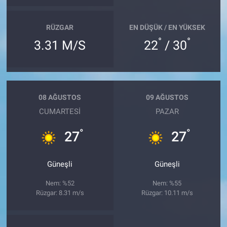
RÜZGAR
EN DÜŞÜK / EN YÜKSEK
°
°
3.31 M/S
22
/ 30
08 AĞUSTOS
09 AĞUSTOS
CUMARTESI
PAZAR
°
°
27
27
Güneşli
Güneşli
Nem: %52
Nem: %55
Rüzgar: 8.31 m/s
Rüzgar: 10.11 m/s