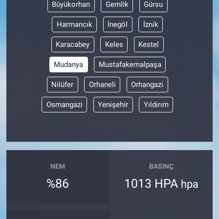
Büyükorhan
Gemlik
Gürsu
Harmancık
İnegöl
İznik
Karacabey
Keles
Kestel
Mudanya
Mustafakemalpaşa
Nilüfer
Orhaneli
Orhangazi
Osmangazi
Yenişehir
Yıldırım
NEM
BASINÇ
%86
1013 HPA
hpa