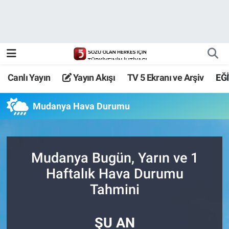
Canlı Yayın
Yayın Akışı
Canlı Yayın
Yayın Akışı
TV 5 Ekranı ve Arşiv
EĞ
TV 5 Ekranı ve Arşiv
Mudanya Hava Durumu
Mudanya Bugün, Yarın ve 1
Haftalık Hava Durumu
Tahmini
ŞU AN