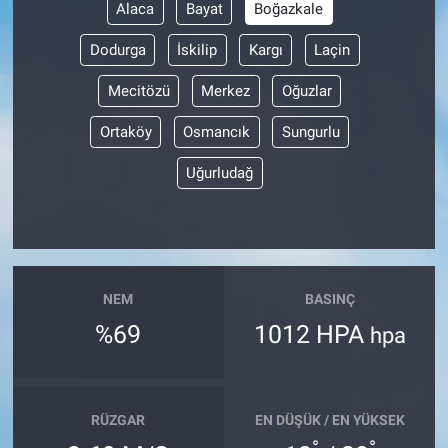
Alaca
Bayat
Boğazkale
Dodurga
İskilip
Kargı
Laçin
Mecitözü
Merkez
Oğuzlar
Ortaköy
Osmancık
Sungurlu
Uğurludağ
NEM
BASINÇ
%69
1012 HPA
hpa
RÜZGAR
EN DÜŞÜK / EN YÜKSEK