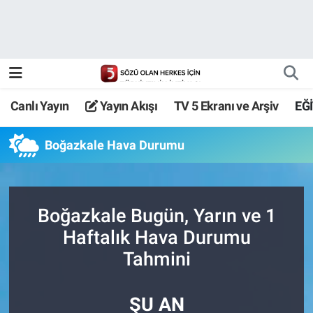
Canlı Yayın
Yayın Akışı
Canlı Yayın
Yayın Akışı
TV 5 Ekranı ve Arşiv
EĞ
TV 5 Ekranı ve Arşiv
Boğazkale Hava Durumu
Boğazkale Bugün, Yarın ve 1
Haftalık Hava Durumu
Tahmini
ŞU AN