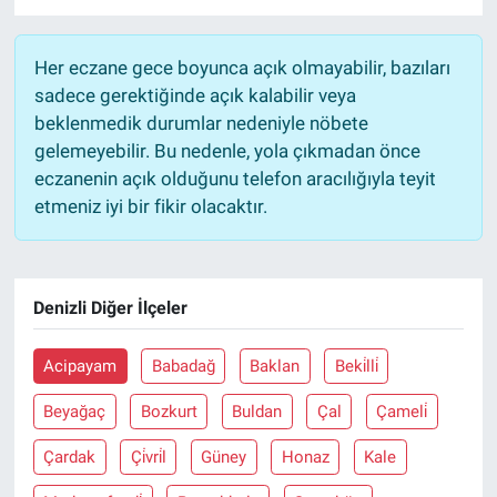
Her eczane gece boyunca açık olmayabilir, bazıları
sadece gerektiğinde açık kalabilir veya
beklenmedik durumlar nedeniyle nöbete
gelemeyebilir. Bu nedenle, yola çıkmadan önce
eczanenin açık olduğunu telefon aracılığıyla teyit
etmeniz iyi bir fikir olacaktır.
Denizli Diğer İlçeler
Acipayam
Babadağ
Baklan
Beki̇lli̇
Beyağaç
Bozkurt
Buldan
Çal
Çameli̇
Çardak
Çi̇vri̇l
Güney
Honaz
Kale