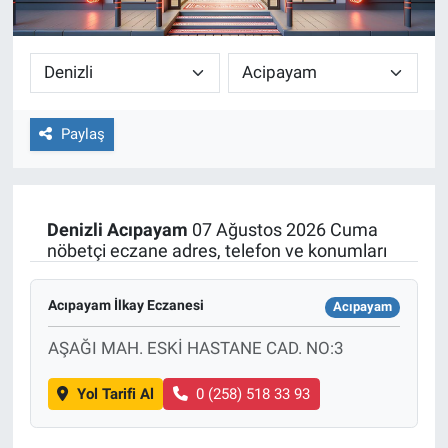
Paylaş
Denizli
Acıpayam
07 Ağustos 2026 Cuma
nöbetçi eczane adres, telefon ve konumları
Acıpayam İlkay Eczanesi
Acıpayam
AŞAĞI MAH. ESKİ HASTANE CAD. NO:3
Yol Tarifi Al
0 (258) 518 33 93