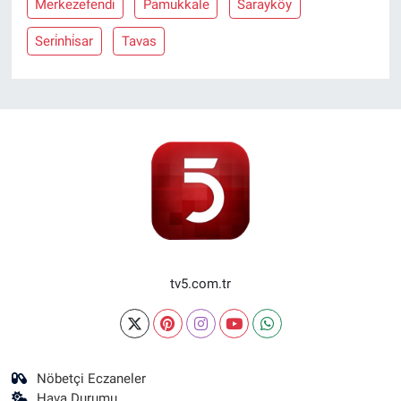
Merkezefendi̇
Pamukkale
Sarayköy
Seri̇nhi̇sar
Tavas
tv5.com.tr
Nöbetçi Eczaneler
Hava Durumu