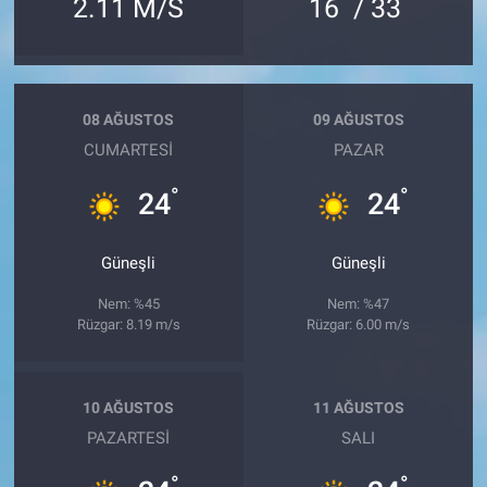
°
°
2.11 M/S
16
/ 33
08 AĞUSTOS
09 AĞUSTOS
CUMARTESI
PAZAR
°
°
24
24
Güneşli
Güneşli
Nem: %45
Nem: %47
Rüzgar: 8.19 m/s
Rüzgar: 6.00 m/s
10 AĞUSTOS
11 AĞUSTOS
PAZARTESI
SALI
°
°