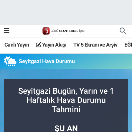
Canlı Yayın
Yayın Akışı
Canlı Yayın
Yayın Akışı
TV 5 Ekranı ve Arşiv
EĞ
TV 5 Ekranı ve Arşiv
Seyitgazi Hava Durumu
Seyitgazi Bugün, Yarın ve 1
Haftalık Hava Durumu
Tahmini
ŞU AN