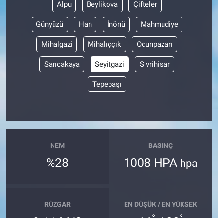
Alpu
Beylikova
Çifteler
Günyüzü
Han
İnönü
Mahmudiye
Mihalgazi
Mihalıççık
Odunpazarı
Sarıcakaya
Seyitgazi
Sivrihisar
Tepebaşı
NEM
BASINÇ
%28
1008 HPA
hpa
RÜZGAR
EN DÜŞÜK / EN YÜKSEK