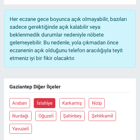
Her eczane gece boyunca açık olmayabilir, bazıları
sadece gerektiğinde açık kalabilir veya
beklenmedik durumlar nedeniyle nöbete
gelemeyebilir. Bu nedenle, yola çıkmadan önce
eczanenin açık olduğunu telefon aracılığıyla teyit
etmeniz iyi bir fikir olacaktır.
Gaziantep Diğer İlçeler
Araban
İslahi̇ye
Karkamiş
Ni̇zi̇p
Nurdaği
Oğuzeli̇
Şahi̇nbey
Şehi̇tkami̇l
Yavuzeli̇