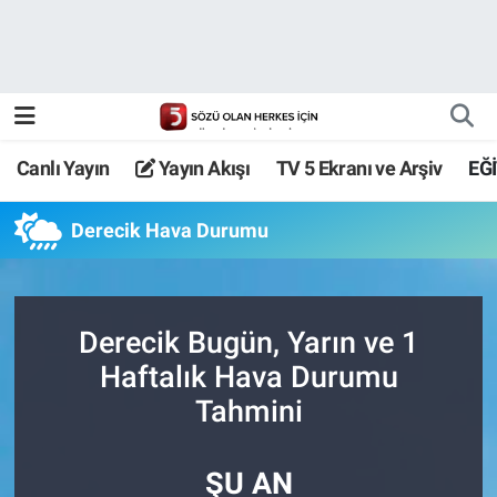
Canlı Yayın
Yayın Akışı
Canlı Yayın
Yayın Akışı
TV 5 Ekranı ve Arşiv
EĞ
TV 5 Ekranı ve Arşiv
Derecik Hava Durumu
Derecik Bugün, Yarın ve 1
Haftalık Hava Durumu
Tahmini
ŞU AN