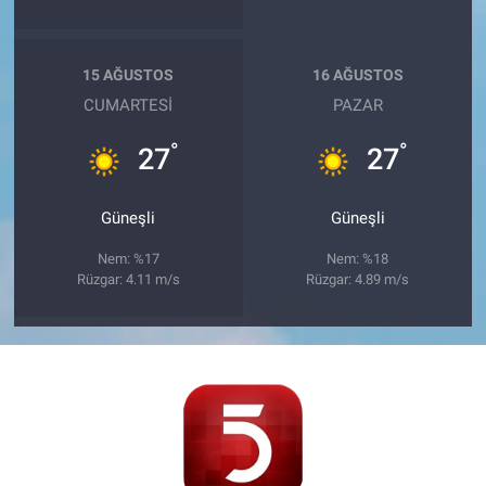
15 AĞUSTOS
16 AĞUSTOS
CUMARTESI
PAZAR
°
°
27
27
Güneşli
Güneşli
Nem: %17
Nem: %18
Rüzgar: 4.11 m/s
Rüzgar: 4.89 m/s