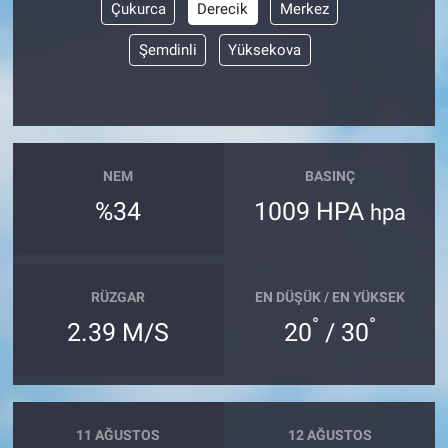
Çukurca
Derecik
Merkez
Şemdinli
Yüksekova
NEM
BASINÇ
%34
1009 HPA
hpa
RÜZGAR
EN DÜŞÜK / EN YÜKSEK
°
°
2.39 M/S
20
/ 30
11 AĞUSTOS
12 AĞUSTOS