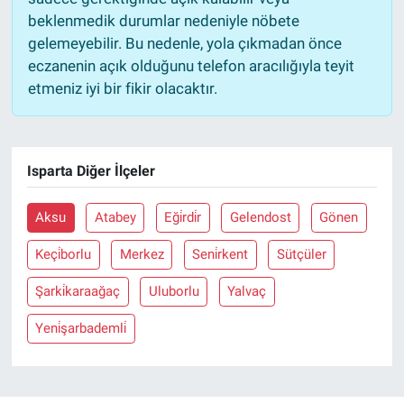
beklenmedik durumlar nedeniyle nöbete
gelemeyebilir. Bu nedenle, yola çıkmadan önce
eczanenin açık olduğunu telefon aracılığıyla teyit
etmeniz iyi bir fikir olacaktır.
Isparta Diğer İlçeler
Aksu
Atabey
Eği̇rdi̇r
Gelendost
Gönen
Keçi̇borlu
Merkez
Seni̇rkent
Sütçüler
Şarki̇karaağaç
Uluborlu
Yalvaç
Yeni̇şarbademli̇