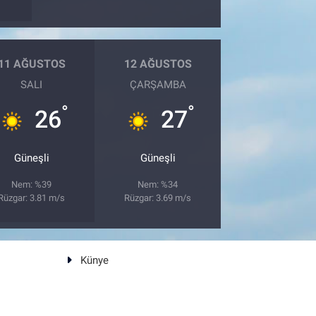
11 AĞUSTOS
12 AĞUSTOS
SALI
ÇARŞAMBA
°
°
26
27
Güneşli
Güneşli
Nem: %39
Nem: %34
Rüzgar: 3.81 m/s
Rüzgar: 3.69 m/s
Künye