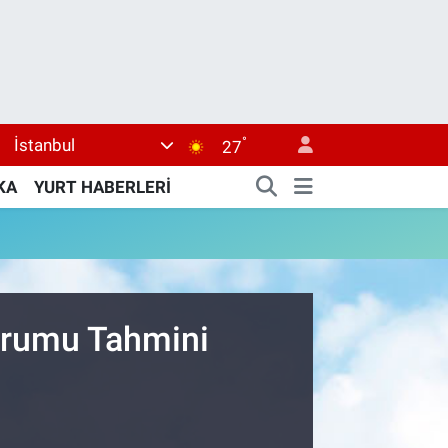
°
İstanbul
27
KA
YURT HABERLERİ
Durumu Tahmini