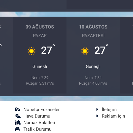
S
09 AĞUSTOS
10 AĞUSTOS
PAZAR
PAZARTESI
°
°
°
27
27
Güneşli
Güneşli
Nem: %39
Nem: %34
s
Rüzgar: 3.31 m/s
Rüzgar: 4.00 m/s
Nöbetçi Eczaneler
İletişim
Hava Durumu
Reklam İçin
Namaz Vakitleri
Trafik Durumu