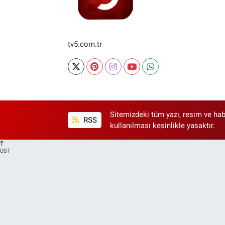
tv5.com.tr
Sitemizdeki tüm yazı, resim ve hab
RSS
kullanılması kesinlikle yasaktır.
ÜST