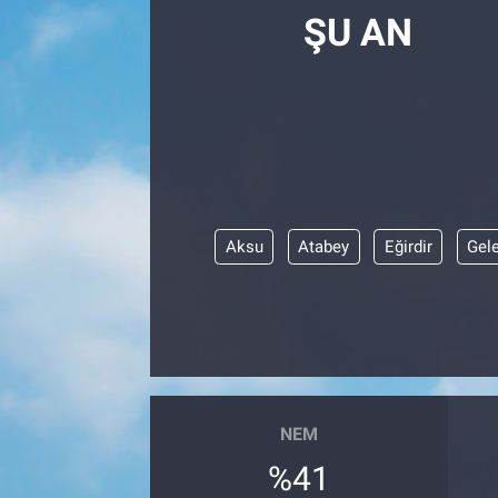
ŞU AN
Aksu
Atabey
Eğirdir
Gel
NEM
%41