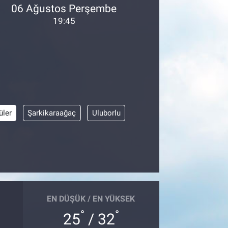
06 Ağustos Perşembe
19:45
üler
Şarkikaraağaç
Uluborlu
EN DÜŞÜK / EN YÜKSEK
°
°
25
/ 32