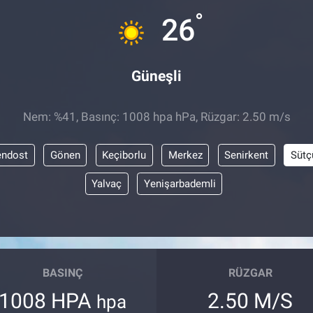
°
26
Güneşli
Nem: %41, Basınç: 1008 hpa hPa, Rüzgar: 2.50 m/s
endost
Gönen
Keçiborlu
Merkez
Senirkent
Sütç
Yalvaç
Yenişarbademli
BASINÇ
RÜZGAR
1008 HPA
2.50 M/S
hpa