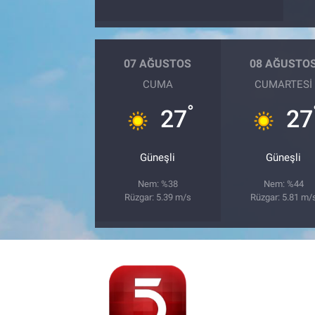
07 AĞUSTOS
08 AĞUSTO
CUMA
CUMARTESI
°
27
27
Güneşli
Güneşli
Nem: %38
Nem: %44
Rüzgar: 5.39 m/s
Rüzgar: 5.81 m/