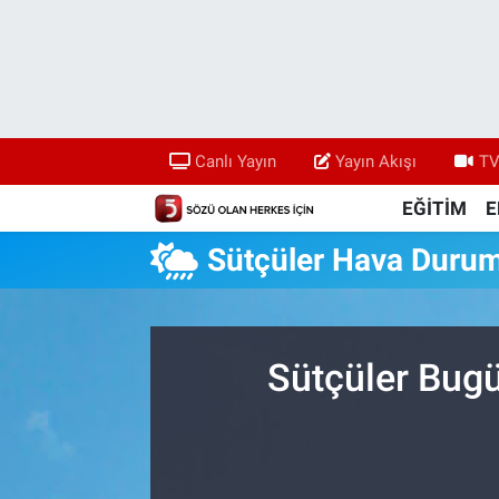
Canlı Yayın
Yayın Akışı
Canlı Yayın
Yayın Akışı
TV
TV 5 Ekranı ve Arşiv
EĞİTİM
E
Sütçüler Hava Duru
Sütçüler Bugü