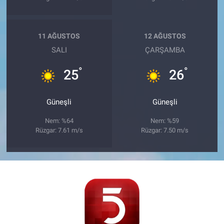
11 AĞUSTOS
12 AĞUSTOS
SALI
ÇARŞAMBA
°
°
25
26
Güneşli
Güneşli
Nem: %64
Nem: %59
Rüzgar: 7.61 m/s
Rüzgar: 7.50 m/s