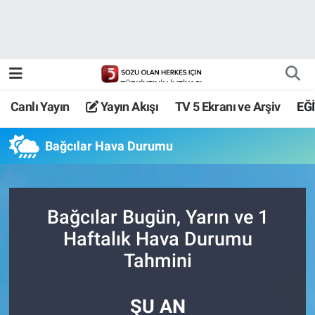
Canlı Yayın
Yayın Akışı
Canlı Yayın
Yayın Akışı
TV 5 Ekranı ve Arşiv
EĞ
TV 5 Ekranı ve Arşiv
Bağcılar Hava Durumu
Bağcılar Bugün, Yarın ve 1
Haftalık Hava Durumu
Tahmini
ŞU AN