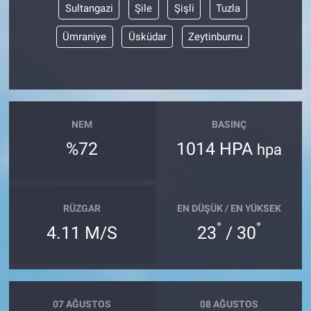
Sultangazi
Şile
Şişli
Tuzla
Ümraniye
Üsküdar
Zeytinburnu
NEM
BASINÇ
%72
1014 HPA
hpa
RÜZGAR
EN DÜŞÜK / EN YÜKSEK
°
°
4.11 M/S
23
/ 30
07 AĞUSTOS
08 AĞUSTOS