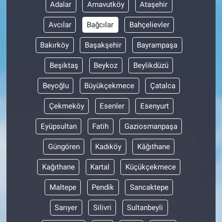
Adalar
Arnavutköy
Ataşehir
Avcılar
Bağcılar
Bahçelievler
Bakırköy
Başakşehir
Bayrampaşa
Beşiktaş
Beykoz
Beylikdüzü
Beyoğlu
Büyükçekmece
Çatalca
Çekmeköy
Esenler
Esenyurt
Eyüpsultan
Fatih
Gaziosmanpaşa
Güngören
Kadıköy
Kâğıthane
Kağıthane
Kartal
Küçükçekmece
Maltepe
Pendik
Sancaktepe
Sarıyer
Silivri
Sultanbeyli