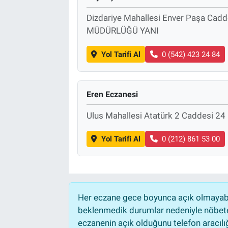
Dizdariye Mahallesi Enver Paşa Ca
MÜDÜRLÜĞÜ YANI
Yol Tarifi Al
0 (542) 423 24 84
Eren Eczanesi
Ulus Mahallesi Atatürk 2 Caddesi 
Yol Tarifi Al
0 (212) 861 53 00
Her eczane gece boyunca açık olmayabili
beklenmedik durumlar nedeniyle nöbete
eczanenin açık olduğunu telefon aracılığıy