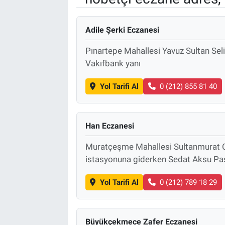
Adile Şerki Eczanesi
Pınartepe Mahallesi Yavuz Sultan Sel
Vakıfbank yanı
Yol Tarifi Al
0 (212) 855 81 40
Han Eczanesi
Muratçeşme Mahallesi Sultanmurat 
istasyonuna giderken Sedat Aksu Pa
Yol Tarifi Al
0 (212) 789 18 29
Büyükçekmece Zafer Eczanesi