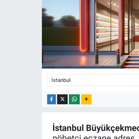
İstanbul
Büyükçekme
nöbetçi eczane adres, 