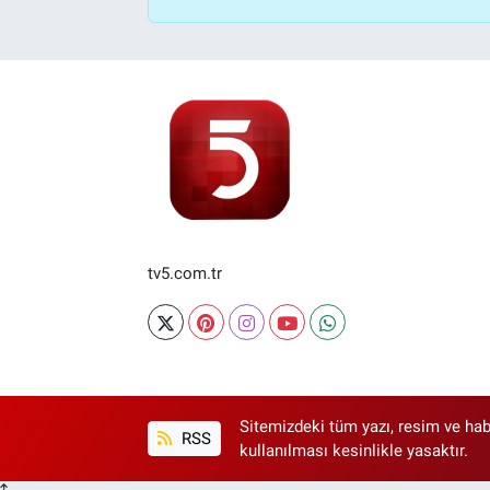
tv5.com.tr
Sitemizdeki tüm yazı, resim ve hab
RSS
kullanılması kesinlikle yasaktır.