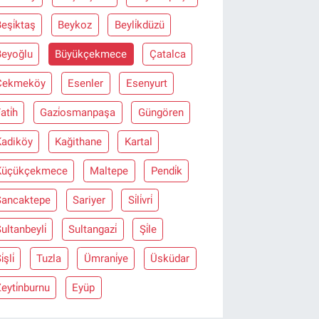
eşi̇ktaş
Beykoz
Beyli̇kdüzü
Beyoğlu
Büyükçekmece
Çatalca
Çekmeköy
Esenler
Esenyurt
ati̇h
Gazi̇osmanpaşa
Güngören
Kadiköy
Kağithane
Kartal
Küçükçekmece
Maltepe
Pendi̇k
Sancaktepe
Sariyer
Si̇li̇vri̇
ultanbeyli̇
Sultangazi̇
Şi̇le
i̇şli̇
Tuzla
Ümrani̇ye
Üsküdar
eyti̇nburnu
Eyüp