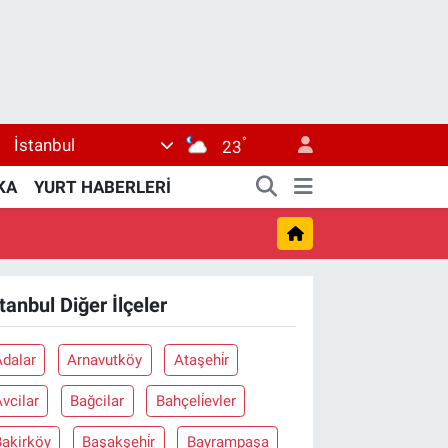
°
İstanbul
23
KA
YURT HABERLERİ
stanbul Diğer İlçeler
Adalar
Arnavutköy
Ataşehi̇r
vcilar
Bağcilar
Bahçeli̇evler
Bakirköy
Başakşehi̇r
Bayrampaşa