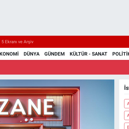
 5 Ekranı ve Arşiv
KONOMİ
DÜNYA
GÜNDEM
KÜLTÜR - SANAT
POLİTİ
İ
A