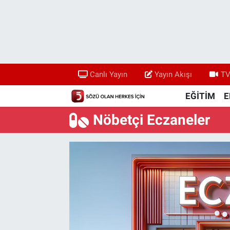
Canlı Yayın
Yayın Akışı
Canlı Yayın
Yayın Akışı
TV
TV 5 Ekranı ve Arşiv
EĞİTİM
E
Nöbetçi Eczaneler