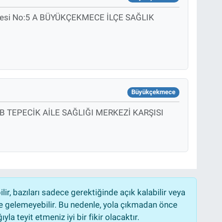
ddesi No:5 A BÜYÜKÇEKMECE İLÇE SAĞLIK
Büyükçekmece
24 B TEPECİK AİLE SAĞLIĞI MERKEZİ KARŞISI
r, bazıları sadece gerektiğinde açık kalabilir veya
 gelemeyebilir. Bu nedenle, yola çıkmadan önce
la teyit etmeniz iyi bir fikir olacaktır.