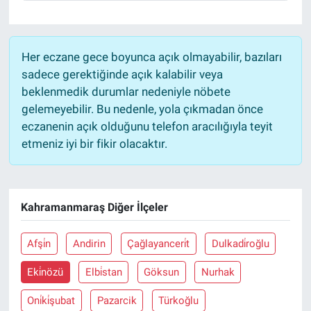
Her eczane gece boyunca açık olmayabilir, bazıları
sadece gerektiğinde açık kalabilir veya
beklenmedik durumlar nedeniyle nöbete
gelemeyebilir. Bu nedenle, yola çıkmadan önce
eczanenin açık olduğunu telefon aracılığıyla teyit
etmeniz iyi bir fikir olacaktır.
Kahramanmaraş Diğer İlçeler
Afşi̇n
Andirin
Çağlayanceri̇t
Dulkadi̇roğlu
Eki̇nözü
Elbi̇stan
Göksun
Nurhak
Oni̇ki̇şubat
Pazarcik
Türkoğlu