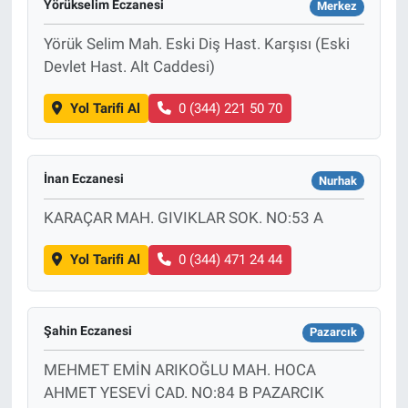
Yörükselim Eczanesi
Merkez
Yörük Selim Mah. Eski Diş Hast. Karşısı (Eski
Devlet Hast. Alt Caddesi)
Yol Tarifi Al
0 (344) 221 50 70
İnan Eczanesi
Nurhak
KARAÇAR MAH. GIVIKLAR SOK. NO:53 A
Yol Tarifi Al
0 (344) 471 24 44
Şahin Eczanesi
Pazarcık
MEHMET EMİN ARIKOĞLU MAH. HOCA
AHMET YESEVİ CAD. NO:84 B PAZARCIK