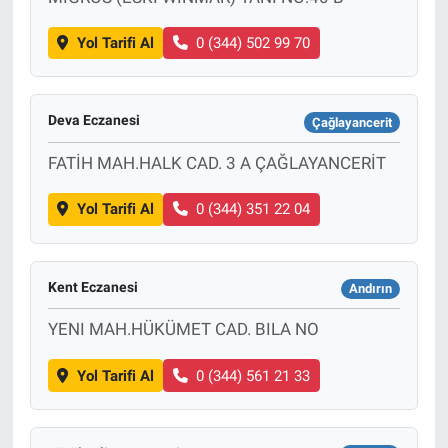
Yol Tarifi Al
0 (344) 502 99 70
Deva Eczanesi
Çağlayancerit
FATİH MAH.HALK CAD. 3 A ÇAĞLAYANCERİT
Yol Tarifi Al
0 (344) 351 22 04
Kent Eczanesi
Andırın
YENI MAH.HÜKÜMET CAD. BILA NO
Yol Tarifi Al
0 (344) 561 21 33