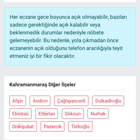
Her eczane gece boyunca açık olmayabilir, bazıları
sadece gerektiğinde açık kalabilir veya
beklenmedik durumlar nedeniyle nöbete
gelemeyebilir. Bu nedenle, yola çıkmadan önce
eczanenin açık olduğunu telefon aracılığıyla teyit
etmeniz iyi bir fikir olacaktır.
Kahramanmaraş Diğer İlçeler
Afşi̇n
Andirin
Çağlayanceri̇t
Dulkadi̇roğlu
Eki̇nözü
Elbi̇stan
Göksun
Nurhak
Oni̇ki̇şubat
Pazarcik
Türkoğlu