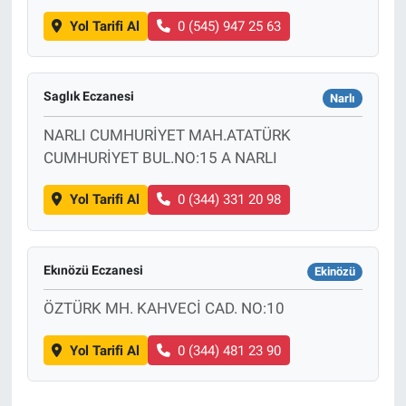
Yol Tarifi Al
0 (545) 947 25 63
Saglık Eczanesi
Narlı
NARLI CUMHURİYET MAH.ATATÜRK
CUMHURİYET BUL.NO:15 A NARLI
Yol Tarifi Al
0 (344) 331 20 98
Ekınözü Eczanesi
Ekinözü
ÖZTÜRK MH. KAHVECİ CAD. NO:10
Yol Tarifi Al
0 (344) 481 23 90