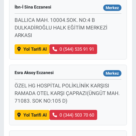
İbn-İ Sina Eczanesi
Merkez
BALLICA MAH. 10004.SOK. NO:4 B
DULKADİROĞLU HALK EĞİTİM MERKEZİ
ARKASI
Yol Tarifi Al
0 (544) 535 91 91
Esra Aksoy Eczanesi
Merkez
ÖZEL HG HOSPİTAL POLİKLİNİK KARŞISI
RAMADA OTEL KARŞI ÇAPRAZI(ÜNGÜT MAH.
71083. SOK NO:105 D)
Yol Tarifi Al
0 (344) 503 70 60