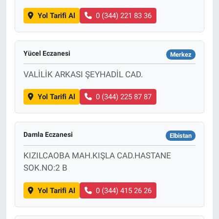
Yol Tarifi Al
0 (344) 221 83 36
Yücel Eczanesi
Merkez
VALİLİK ARKASI ŞEYHADİL CAD.
Yol Tarifi Al
0 (344) 225 87 87
Damla Eczanesi
Elbistan
KIZILCAOBA MAH.KIŞLA CAD.HASTANE
SOK.NO:2 B
Yol Tarifi Al
0 (344) 415 26 26