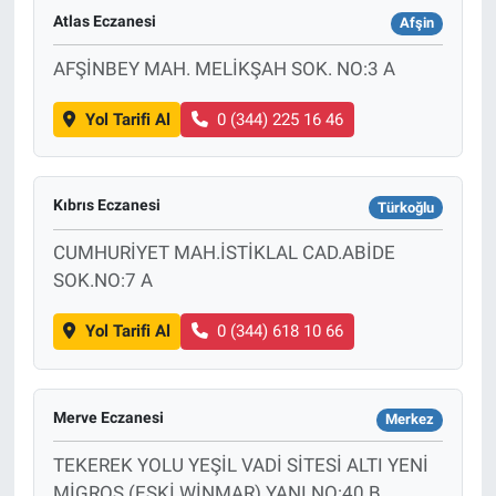
Atlas Eczanesi
Afşin
AFŞİNBEY MAH. MELİKŞAH SOK. NO:3 A
Yol Tarifi Al
0 (344) 225 16 46
Kıbrıs Eczanesi
Türkoğlu
CUMHURİYET MAH.İSTİKLAL CAD.ABİDE
SOK.NO:7 A
Yol Tarifi Al
0 (344) 618 10 66
Merve Eczanesi
Merkez
TEKEREK YOLU YEŞİL VADİ SİTESİ ALTI YENİ
MİGROS (ESKİ WİNMAR) YANI NO:40 B