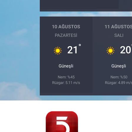
10 AĞUSTOS
11 AĞUSTO
PAZARTESI
SALI
°
21
20
Güneşli
Güneşli
Nem: %45
Nem: %50
Rüzgar: 5.11 m/s
Rüzgar: 4.89 m/