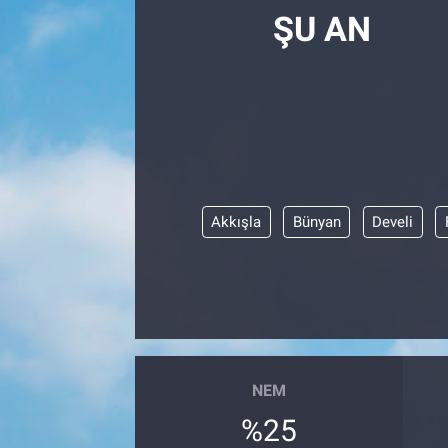
ŞU AN
Akkışla
Bünyan
Develi
NEM
%25