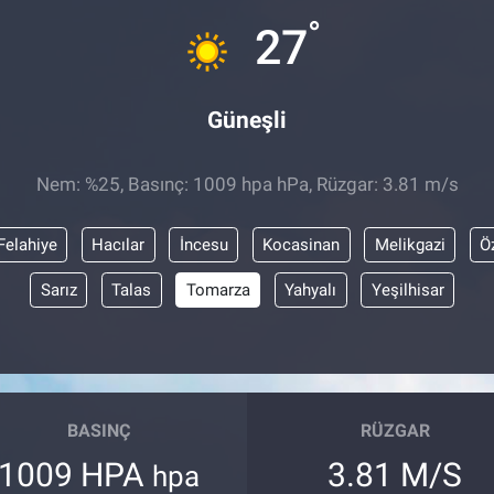
°
27
Güneşli
Nem: %25, Basınç: 1009 hpa hPa, Rüzgar: 3.81 m/s
Felahiye
Hacılar
İncesu
Kocasinan
Melikgazi
Ö
Sarız
Talas
Tomarza
Yahyalı
Yeşilhisar
BASINÇ
RÜZGAR
1009 HPA
3.81 M/S
hpa