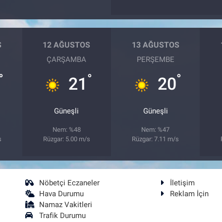
S
12 AĞUSTOS
13 AĞUSTOS
ÇARŞAMBA
PERŞEMBE
°
°
°
21
20
Güneşli
Güneşli
Nem: %48
Nem: %47
s
Rüzgar: 5.00 m/s
Rüzgar: 7.11 m/s
Nöbetçi Eczaneler
İletişim
Hava Durumu
Reklam İçin
Namaz Vakitleri
Trafik Durumu