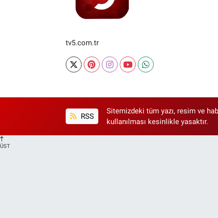
tv5.com.tr
Sitemizdeki tüm yazı, resim ve hab
RSS
kullanılması kesinlikle yasaktır.
ÜST