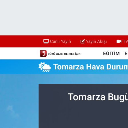
Canlı Yayın
Yayın Akışı
Canlı Yayın
Yayın Akışı
TV
TV 5 Ekranı ve Arşiv
EĞİTİM
E
Tomarza Hava Duru
Tomarza Bugün