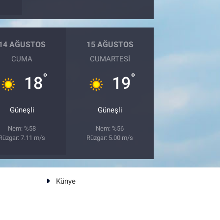
14 AĞUSTOS
15 AĞUSTOS
CUMA
CUMARTESI
°
°
18
19
Güneşli
Güneşli
Nem: %58
Nem: %56
Rüzgar: 7.11 m/s
Rüzgar: 5.00 m/s
Künye