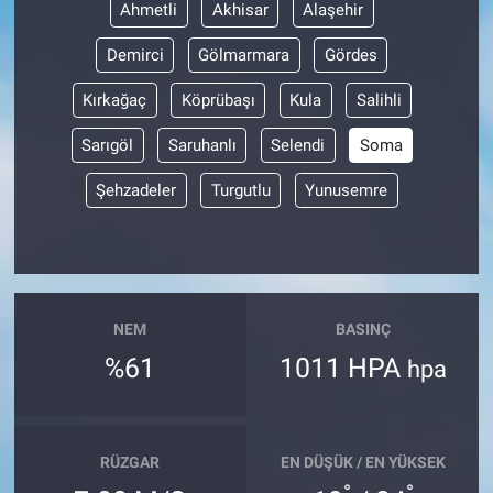
Ahmetli
Akhisar
Alaşehir
Demirci
Gölmarmara
Gördes
Kırkağaç
Köprübaşı
Kula
Salihli
Sarıgöl
Saruhanlı
Selendi
Soma
Şehzadeler
Turgutlu
Yunusemre
NEM
BASINÇ
%61
1011 HPA
hpa
RÜZGAR
EN DÜŞÜK / EN YÜKSEK