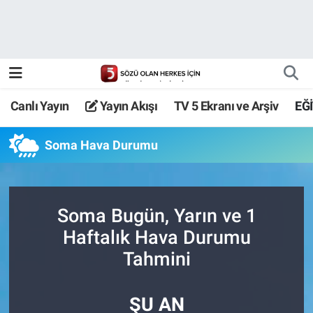
Canlı Yayın
Yayın Akışı
Canlı Yayın
Yayın Akışı
TV 5 Ekranı ve Arşiv
EĞ
TV 5 Ekranı ve Arşiv
Soma Hava Durumu
Soma Bugün, Yarın ve 1
Haftalık Hava Durumu
Tahmini
ŞU AN