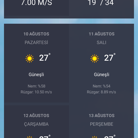
°
°
7.00 M/S
19
/ 34
10 AĞUSTOS
11 AĞUSTOS
PAZARTESI
SALI
°
°
27
27
Güneşli
Güneşli
Nem: %58
Nem: %54
Rüzgar: 10.50 m/s
Rüzgar: 8.89 m/s
12 AĞUSTOS
13 AĞUSTOS
ÇARŞAMBA
PERŞEMBE
°
°