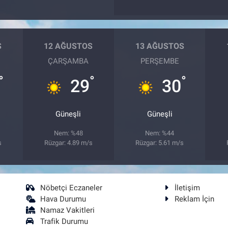
S
12 AĞUSTOS
13 AĞUSTOS
ÇARŞAMBA
PERŞEMBE
°
°
°
29
30
Güneşli
Güneşli
Nem: %48
Nem: %44
s
Rüzgar: 4.89 m/s
Rüzgar: 5.61 m/s
Nöbetçi Eczaneler
İletişim
Hava Durumu
Reklam İçin
Namaz Vakitleri
Trafik Durumu