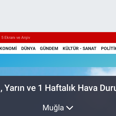
 5 Ekranı ve Arşiv
KONOMİ
DÜNYA
GÜNDEM
KÜLTÜR - SANAT
POLİTİ
, Yarın ve 1 Haftalık Hava Du
Muğla