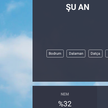
ŞU AN
Bodrum
Dalaman
Datça
NEM
%32