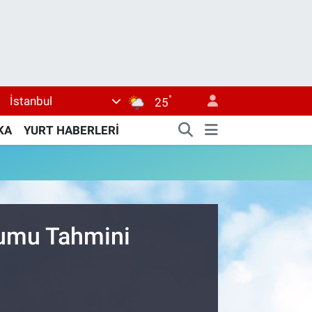
°
İstanbul
25
KA
YURT HABERLERİ
rumu Tahmini