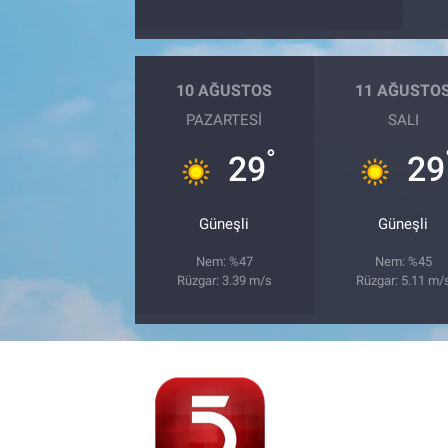
10 AĞUSTOS
11 AĞUSTO
PAZARTESI
SALI
°
29
29
Güneşli
Güneşli
Nem: %47
Nem: %45
Rüzgar: 3.39 m/s
Rüzgar: 5.11 m/