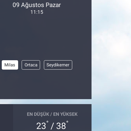
09 Ağustos Pazar
11:15
Milas
Ortaca
Seydikemer
EN DÜŞÜK / EN YÜKSEK
°
°
23
/ 38