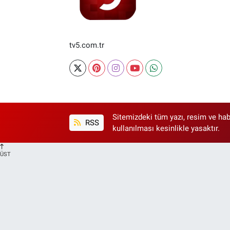
tv5.com.tr
Sitemizdeki tüm yazı, resim ve hab
RSS
kullanılması kesinlikle yasaktır.
ÜST