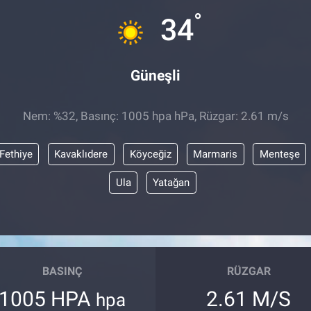
°
34
Güneşli
Nem: %32, Basınç: 1005 hpa hPa, Rüzgar: 2.61 m/s
Fethiye
Kavaklıdere
Köyceğiz
Marmaris
Menteşe
Ula
Yatağan
BASINÇ
RÜZGAR
1005 HPA
2.61 M/S
hpa