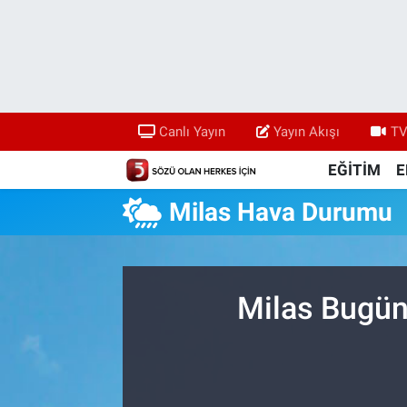
Canlı Yayın
Yayın Akışı
Canlı Yayın
Yayın Akışı
TV
TV 5 Ekranı ve Arşiv
EĞİTİM
E
Milas Hava Durumu
Milas Bugün