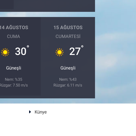
14 AĞUSTOS
15 AĞUSTOS
CUMA
CUMARTESI
°
°
30
27
Güneşli
Güneşli
Nem: %35
Nem: %43
Rüzgar: 7.50 m/s
Rüzgar: 6.11 m/s
Künye