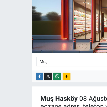
Muş
Hasköy
08 Ağust
eczane adres, telefon 