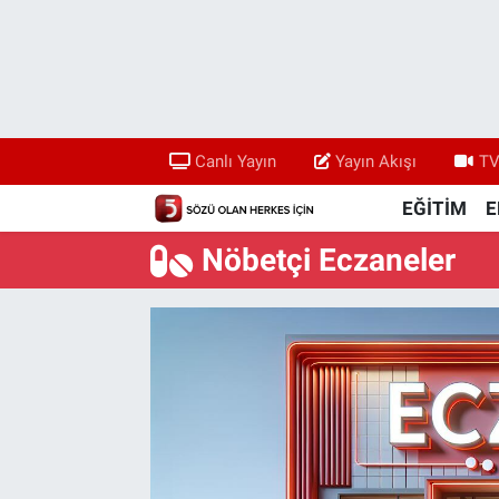
Canlı Yayın
Yayın Akışı
Canlı Yayın
Yayın Akışı
TV
TV 5 Ekranı ve Arşiv
EĞİTİM
E
Nöbetçi Eczaneler