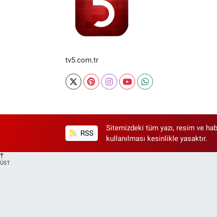
tv5.com.tr
Sitemizdeki tüm yazı, resim ve hab
RSS
kullanılması kesinlikle yasaktır.
ÜST