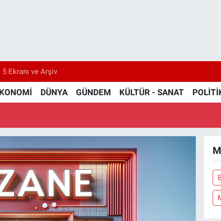
 5 Ekranı ve Arşiv
KONOMİ
DÜNYA
GÜNDEM
KÜLTÜR - SANAT
POLİTİ
M
B
M