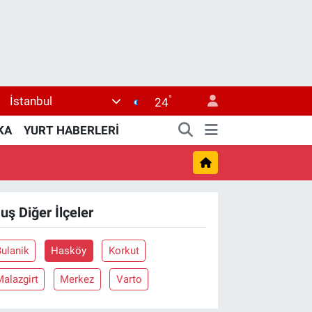
°
İstanbul
24
KA
YURT HABERLERİ
uş Diğer İlçeler
ulanik
Hasköy
Korkut
alazgirt
Merkez
Varto