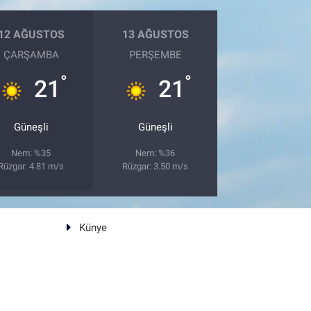
12 AĞUSTOS
13 AĞUSTOS
ÇARŞAMBA
PERŞEMBE
°
°
21
21
Güneşli
Güneşli
Nem: %35
Nem: %36
Rüzgar: 4.81 m/s
Rüzgar: 3.50 m/s
Künye