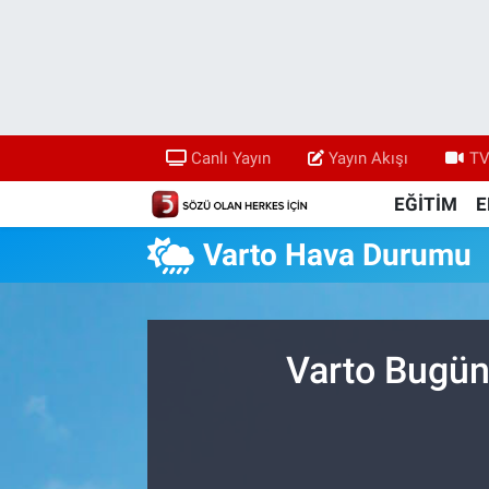
Canlı Yayın
Yayın Akışı
Canlı Yayın
Yayın Akışı
TV
TV 5 Ekranı ve Arşiv
EĞİTİM
E
Varto Hava Durumu
Varto Bugün