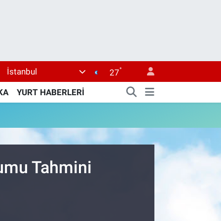
°
İstanbul
27
KA
YURT HABERLERİ
rumu Tahmini