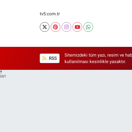
tv5.com.tr
Sitemizdeki tüm yazı, resim ve hab
RSS
kullanılması kesinlikle yasaktır.
ÜST