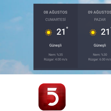
08 AĞUSTOS
09 AĞUSTO
CUMARTESI
PAZAR
°
21
21
Güneşli
Güneşli
Nem: %35
Nem: %30
Rüzgar: 4.00 m/s
Rüzgar: 6.00 m/