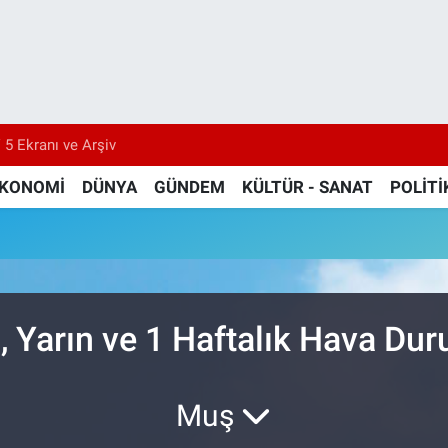
 5 Ekranı ve Arşiv
KONOMİ
DÜNYA
GÜNDEM
KÜLTÜR - SANAT
POLİTİ
, Yarın ve 1 Haftalık Hava Du
Muş