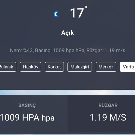
°
17
Açık
Nem: %43, Basınç: 1009 hpa hPa, Rüzgar: 1.19 m/s
Bulanık
Hasköy
Korkut
Malazgirt
Merkez
Varto
BASINÇ
RÜZGAR
1009 HPA
1.19 M/S
hpa