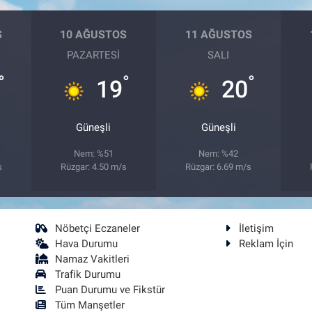
S
10 AĞUSTOS
11 AĞUSTOS
PAZARTESI
SALI
°
°
°
19
20
Güneşli
Güneşli
Nem: %51
Nem: %42
s
Rüzgar: 4.50 m/s
Rüzgar: 6.69 m/s
Nöbetçi Eczaneler
İletişim
Hava Durumu
Reklam İçin
Namaz Vakitleri
Trafik Durumu
Puan Durumu ve Fikstür
Tüm Manşetler