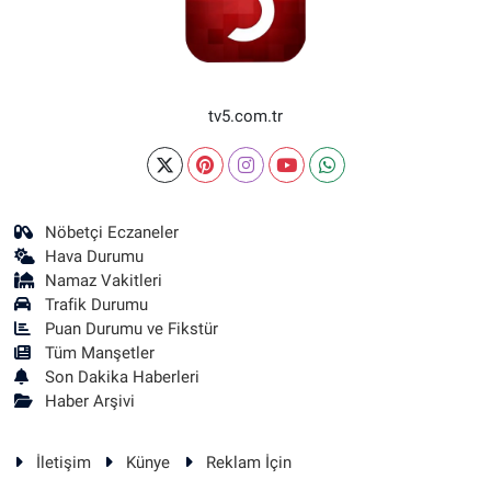
tv5.com.tr
Nöbetçi Eczaneler
Hava Durumu
Namaz Vakitleri
Trafik Durumu
Puan Durumu ve Fikstür
Tüm Manşetler
Son Dakika Haberleri
Haber Arşivi
İletişim
Künye
Reklam İçin