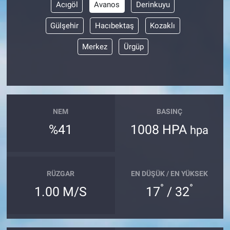
Acıgöl
Avanos
Derinkuyu
Gülşehir
Hacıbektaş
Kozaklı
Merkez
Ürgüp
NEM
BASINÇ
%41
1008 HPA
hpa
RÜZGAR
EN DÜŞÜK / EN YÜKSEK
°
°
1.00 M/S
17
/ 32