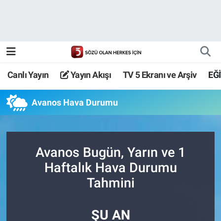
Canlı Yayın
Yayın Akışı
Canlı Yayın
Yayın Akışı
TV 5 Ekranı ve Arşiv
EĞ
TV 5 Ekranı ve Arşiv
Avanos Hava Durumu
Avanos Bugün, Yarın ve 1
Haftalık Hava Durumu
Tahmini
ŞU AN