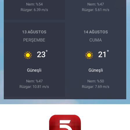
Nem: %54
Nem: %47
Rüzgar: 6.39 m/s
Rüzgar: 5.61 m/s
13 AĞUSTOS
14 AĞUSTOS
PERŞEMBE
CUMA
°
°
23
21
Güneşli
Güneşli
Nem: %47
Nem: %50
Rüzgar: 10.81 m/s
Rüzgar: 7.69 m/s