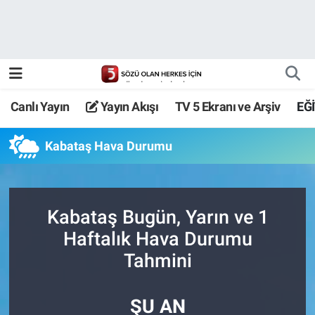
Canlı Yayın
Yayın Akışı
Canlı Yayın
Yayın Akışı
TV 5 Ekranı ve Arşiv
EĞ
TV 5 Ekranı ve Arşiv
Kabataş Hava Durumu
Kabataş Bugün, Yarın ve 1
Haftalık Hava Durumu
Tahmini
ŞU AN