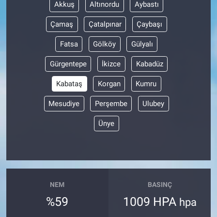
Akkuş
Altınordu
Aybastı
Çamaş
Çatalpınar
Çaybaşı
Fatsa
Gölköy
Gülyalı
Gürgentepe
İkizce
Kabadüz
Kabataş
Korgan
Kumru
Mesudiye
Perşembe
Ulubey
Ünye
NEM
BASINÇ
%59
1009 HPA
hpa