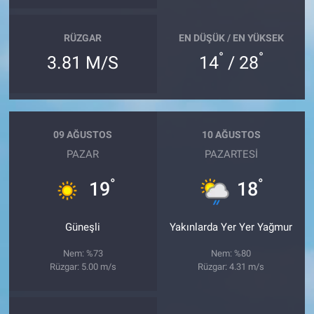
RÜZGAR
EN DÜŞÜK / EN YÜKSEK
°
°
3.81 M/S
14
/ 28
09 AĞUSTOS
10 AĞUSTOS
PAZAR
PAZARTESI
°
°
19
18
Güneşli
Yakınlarda Yer Yer Yağmur
Nem: %73
Nem: %80
Rüzgar: 5.00 m/s
Rüzgar: 4.31 m/s