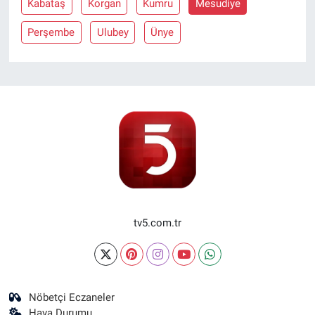
Kabataş
Korgan
Kumru
Mesudiye
Perşembe
Ulubey
Ünye
tv5.com.tr
Nöbetçi Eczaneler
Hava Durumu