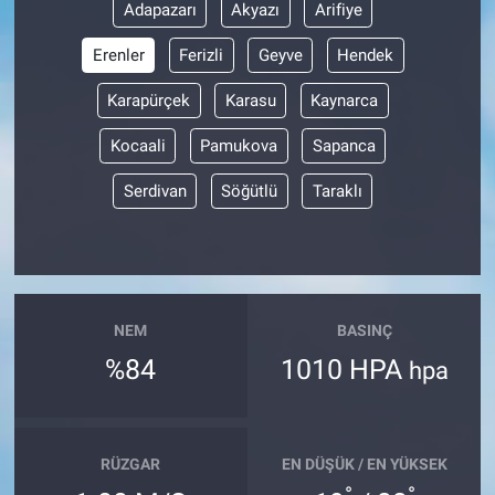
Adapazarı
Akyazı
Arifiye
Erenler
Ferizli
Geyve
Hendek
Karapürçek
Karasu
Kaynarca
Kocaali
Pamukova
Sapanca
Serdivan
Söğütlü
Taraklı
NEM
BASINÇ
%84
1010 HPA
hpa
RÜZGAR
EN DÜŞÜK / EN YÜKSEK