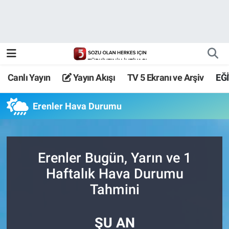
Canlı Yayın
Yayın Akışı
Canlı Yayın
Yayın Akışı
TV 5 Ekranı ve Arşiv
EĞ
TV 5 Ekranı ve Arşiv
Erenler Hava Durumu
Erenler Bugün, Yarın ve 1
Haftalık Hava Durumu
Tahmini
ŞU AN