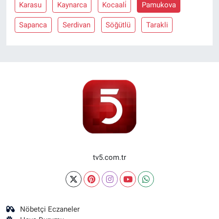
Karasu
Kaynarca
Kocaali̇
Pamukova
Sapanca
Serdivan
Söğütlü
Tarakli
tv5.com.tr
Nöbetçi Eczaneler