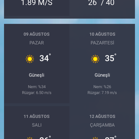
°
°
1.89 M/S
26
/ 40
09 AĞUSTOS
10 AĞUSTOS
PAZAR
PAZARTESI
°
°
34
35
Güneşli
Güneşli
Nem: %34
Nem: %26
Rüzgar: 6.50 m/s
Rüzgar: 7.19 m/s
11 AĞUSTOS
12 AĞUSTOS
SALI
ÇARŞAMBA
°
°