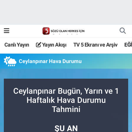
Canlı Yayın
Yayın Akışı
Canlı Yayın
Yayın Akışı
TV 5 Ekranı ve Arşiv
EĞ
TV 5 Ekranı ve Arşiv
Ceylanpınar Hava Durumu
Ceylanpınar Bugün, Yarın ve 1
Haftalık Hava Durumu
Tahmini
ŞU AN