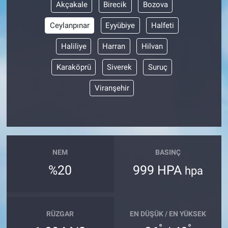
Akçakale
Birecik
Bozova
Ceylanpınar
Eyyübiye
Halfeti
Haliliye
Harran
Hilvan
Karaköprü
Siverek
Suruç
Viranşehir
NEM
BASINÇ
%20
999 HPA
hpa
RÜZGAR
EN DÜŞÜK / EN YÜKSEK