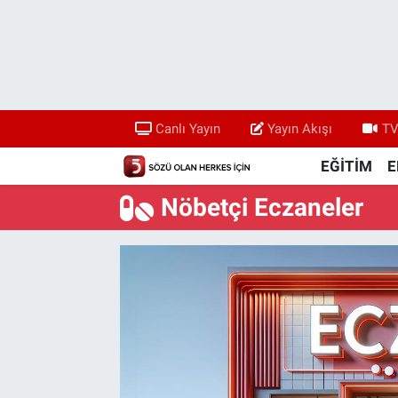
Canlı Yayın
Yayın Akışı
Canlı Yayın
Yayın Akışı
TV
TV 5 Ekranı ve Arşiv
EĞİTİM
E
Nöbetçi Eczaneler