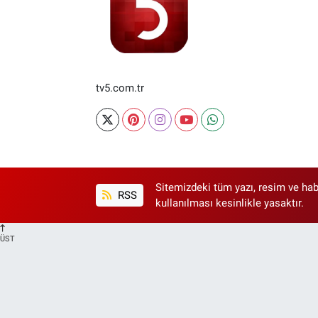
tv5.com.tr
Sitemizdeki tüm yazı, resim ve hab
RSS
kullanılması kesinlikle yasaktır.
ÜST