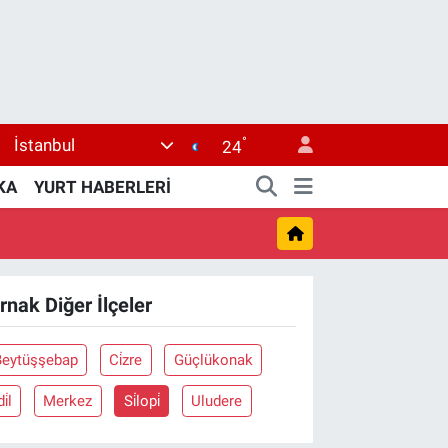
°
İstanbul
24
KA
YURT HABERLERİ
ırnak Diğer İlçeler
Beytüşşebap
Ci̇zre
Güçlükonak
di̇l
Merkez
Si̇lopi̇
Uludere