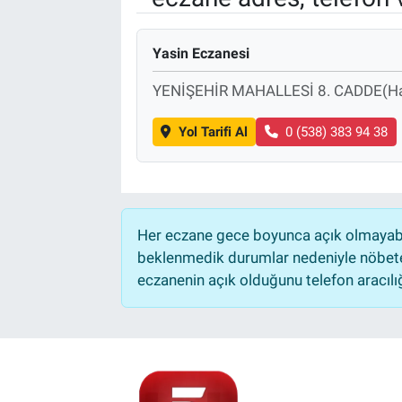
Yasin Eczanesi
YENİŞEHİR MAHALLESİ 8. CADDE(Ha
Yol Tarifi Al
0 (538) 383 94 38
Her eczane gece boyunca açık olmayabili
beklenmedik durumlar nedeniyle nöbete
eczanenin açık olduğunu telefon aracılığıy