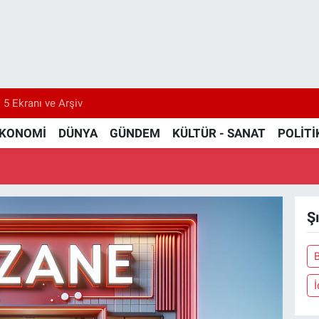
 5 Ekranı ve Arşiv
KONOMİ
DÜNYA
GÜNDEM
KÜLTÜR - SANAT
POLİTİ
Ş
İ