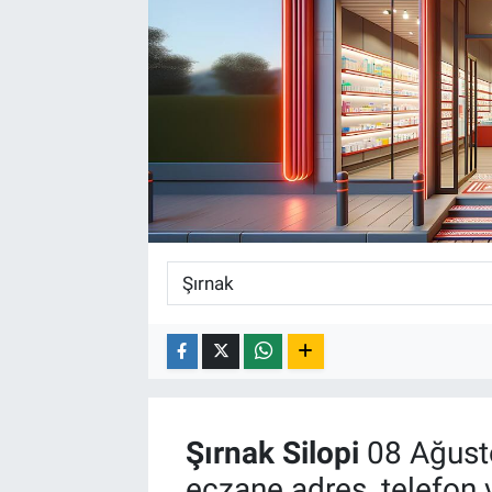
Şırnak
Silopi
08 Ağust
eczane adres, telefon 