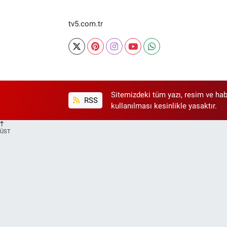
tv5.com.tr
Sitemizdeki tüm yazı, resim ve hab
RSS
kullanılması kesinlikle yasaktır.
ÜST