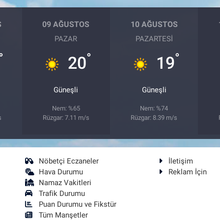
S
09 AĞUSTOS
10 AĞUSTOS
PAZAR
PAZARTESI
°
°
°
20
19
Güneşli
Güneşli
Nem: %65
Nem: %74
s
Rüzgar: 7.11 m/s
Rüzgar: 8.39 m/s
Nöbetçi Eczaneler
İletişim
Hava Durumu
Reklam İçin
Namaz Vakitleri
Trafik Durumu
Puan Durumu ve Fikstür
Tüm Manşetler