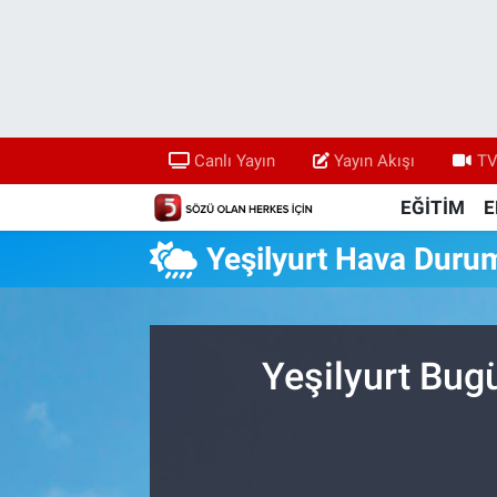
Canlı Yayın
Yayın Akışı
Canlı Yayın
Yayın Akışı
TV
TV 5 Ekranı ve Arşiv
EĞİTİM
E
Yeşilyurt Hava Duru
Yeşilyurt Bug