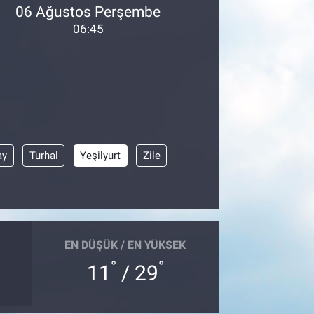
06 Ağustos Perşembe
06:45
ay
Turhal
Yeşilyurt
Zile
EN DÜŞÜK / EN YÜKSEK
°
°
11
/ 29