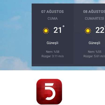
07 AĞUSTOS
08 AĞUSTO
CUMA
CUMARTESI
°
21
22
Güneşli
Güneşli
Nem: %58
Nem: %55
Rüzgar: 3.11 m/s
Rüzgar: 5.61 m/