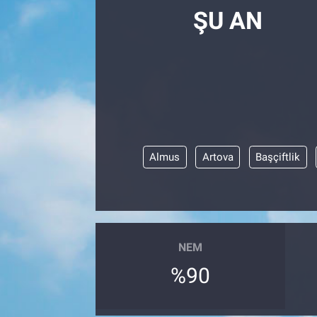
ŞU AN
Almus
Artova
Başçiftlik
NEM
%90