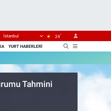
°
İstanbul
24
KA
YURT HABERLERİ
Durumu Tahmini