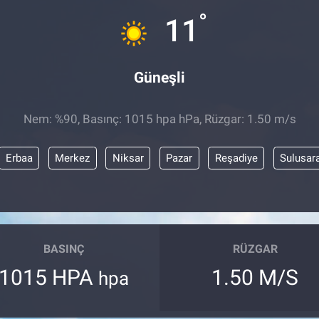
°
11
Güneşli
Nem: %90, Basınç: 1015 hpa hPa, Rüzgar: 1.50 m/s
Erbaa
Merkez
Niksar
Pazar
Reşadiye
Sulusar
BASINÇ
RÜZGAR
1015 HPA
1.50 M/S
hpa