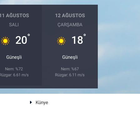
11 AĞUSTOS
12 AĞUSTOS
SALI
ÇARŞAMBA
°
°
20
18
Güneşli
Güneşli
Nem: %72
Nem: %67
Rüzgar: 6.61 m/s
Rüzgar: 6.11 m/s
Künye