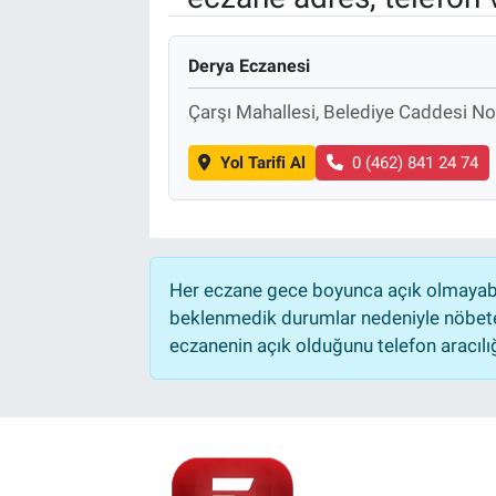
Derya Eczanesi
Çarşı Mahallesi, Belediye Caddesi No
Yol Tarifi Al
0 (462) 841 24 74
Her eczane gece boyunca açık olmayabili
beklenmedik durumlar nedeniyle nöbete
eczanenin açık olduğunu telefon aracılığıy