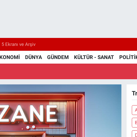
 5 Ekranı ve Arşiv
KONOMİ
DÜNYA
GÜNDEM
KÜLTÜR - SANAT
POLİTİ
T
B