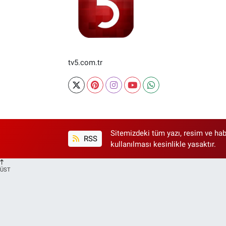
tv5.com.tr
Sitemizdeki tüm yazı, resim ve hab
RSS
kullanılması kesinlikle yasaktır.
ÜST