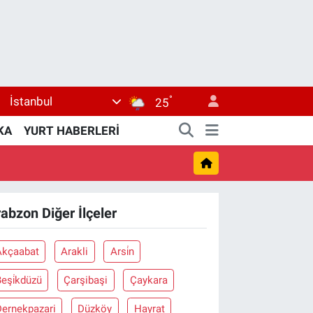
°
İstanbul
25
KA
YURT HABERLERİ
rabzon Diğer İlçeler
Akçaabat
Arakli
Arsi̇n
eşi̇kdüzü
Çarşibaşi
Çaykara
Dernekpazari
Düzköy
Hayrat