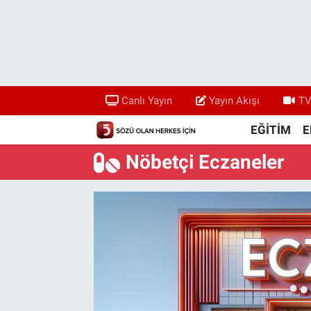
Canlı Yayın
Yayın Akışı
Canlı Yayın
Yayın Akışı
TV
TV 5 Ekranı ve Arşiv
EĞİTİM
E
Nöbetçi Eczaneler