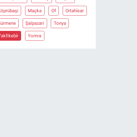
Köprübaşi
Maçka
Of
Ortahi̇sar
Sürmene
Şalpazari
Tonya
akfikebi̇r
Yomra