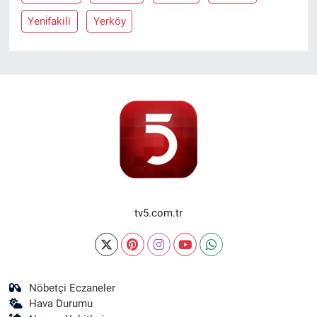
Yeni̇fakili
Yerköy
tv5.com.tr
Nöbetçi Eczaneler
Hava Durumu