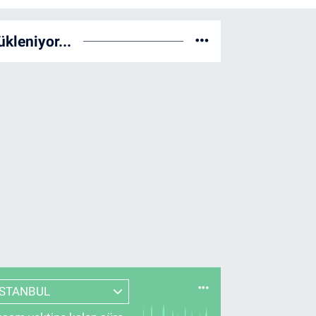
ükleniyor...
İSTANBUL