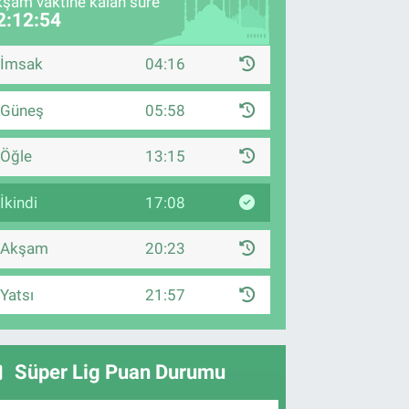
şam vaktine kalan süre
2:12:53
İmsak
04:16
Güneş
05:58
Öğle
13:15
İkindi
17:08
Akşam
20:23
Yatsı
21:57
Süper Lig Puan Durumu