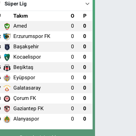
Süper Lig
#
Takım
O
P
Amed
0
0
1
Erzurumspor FK
0
0
2
Başakşehir
0
0
3
Kocaelispor
0
0
4
Beşiktaş
0
0
5
Eyüpspor
0
0
6
Galatasaray
0
0
7
Çorum FK
0
0
8
Gaziantep FK
0
0
9
Alanyaspor
0
0
0