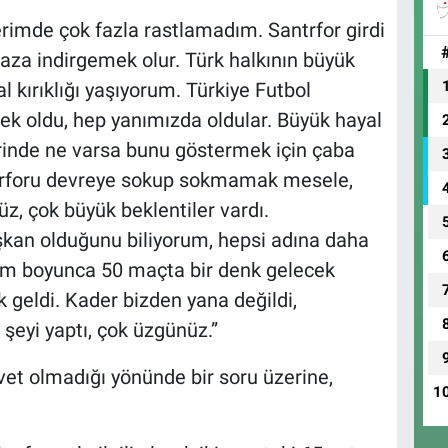
erimde çok fazla rastlamadım. Santrfor girdi
 aza indirgemek olur. Türk halkının büyük
al kırıklığı yaşıyorum. Türkiye Futbol
k oldu, hep yanımızda oldular. Büyük hayal
llerinde ne varsa bunu göstermek için çaba
antrforu devreye sokup sokmamak mesele,
z, çok büyük beklentiler vardı.
kan olduğunu biliyorum, hepsi adına daha
erim boyunca 50 maçta bir denk gelecek
k geldi. Kader bizden yana değildi,
 şeyi yaptı, çok üzgünüz.”
vet olmadığı yönünde bir soru üzerine,
1