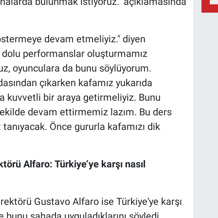
yonalarda bulunmak istiyoruz." açıklamasında
östermeye devam etmeliyiz." diyen
rur dolu performanslar oluşturmamız
nuz, oyunculara da bunu söylüyorum.
asından çıkarken kafamız yukarıda
a kuvvetli bir araya getirmeliyiz. Bunu
şekilde devam ettirmemiz lazım. Bu ders
t tanıyacak. Önce gururla kafamızı dik
törü Alfaro: Türkiye’ye karşı nasıl
irektörü Gustavo Alfaro ise Türkiye'ye karşı
ve bunu sahada uyguladıklarını söyledi.