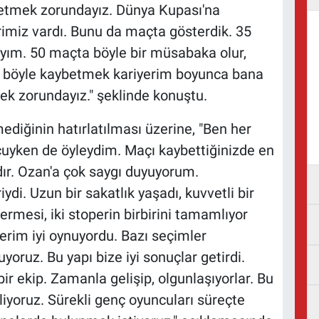
 etmek zorundayız. Dünya Kupası'na
erimiz vardı. Bunu da maçta gösterdik. 35
dayım. 50 maçta böyle bir müsabaka olur,
te böyle kaybetmek kariyerim boyunca bana
k zorundayız." şeklinde konuştu.
diğinin hatırlatılması üzerine, "Ben her
uyken de öyleydim. Maçı kaybettiğinizde en
dır. Ozan'a çok saygı duyuyorum.
di. Uzun bir sakatlık yaşadı, kuvvetli bir
ermesi, iki stoperin birbirini tamamlıyor
erim iyi oynuyordu. Bazı seçimler
uyoruz. Bu yapı bize iyi sonuçlar getirdi.
r ekip. Zamanla gelişip, olgunlaşıyorlar. Bu
iyoruz. Sürekli genç oyuncuları süreçte