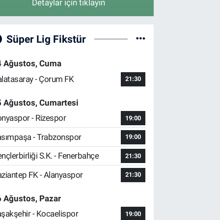
Detaylar için tıklayın
Süper Lig Fikstür
4 Ağustos, Cuma
latasaray - Çorum FK
21:30
5 Ağustos, Cumartesi
nyaspor - Rizespor
19:00
sımpaşa - Trabzonspor
19:00
nçlerbirliği S.K. - Fenerbahçe
21:30
ziantep FK - Alanyaspor
21:30
 Ağustos, Pazar
şakşehir - Kocaelispor
19:00