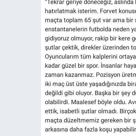
“Tekrar geriye döneceğiz, aslında b
hatırlatmak isterim. Forvet konus
maçta toplam 65 şut var ama bir ş
enstantanelerin futbolda neden y
gidiyoruz olmuyor, rakip bir kere g
şutlar çektik, direkler üzerinden t
Oyuncularım tüm kalplerini ortaya
kadar güzel bir spor. İnsanlar haya
zaman kazanmaz. Pozisyon üretmes
iki maç üst üste yaşadığınızda bir
değildi gibi oluyor. Başka bir şey 
olabilirdi. Maalesef böyle oldu. 
ettik, isabetli şutlar olmadı. Birç
maçta düzeltmemiz gereken bir ş
arkasına daha fazla koşu yapabilir