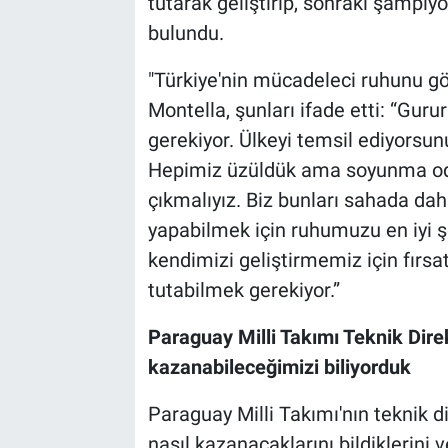
tutarak geliştirip, sonraki şampi
bulundu.
"Türkiye'nin mücadeleci ruhunu g
Montella, şunları ifade etti: “Gu
gerekiyor. Ülkeyi temsil ediyorsu
Hepimiz üzüldük ama soyunma od
çıkmalıyız. Biz bunları sahada dah
yapabilmek için ruhumuzu en iyi 
kendimizi geliştirmemiz için fırsa
tutabilmek gerekiyor.”
Paraguay Milli Takımı Teknik Direk
kazanabileceğimizi biliyorduk
Paraguay Milli Takımı'nın teknik d
nasıl kazanacaklarını bildiklerini 