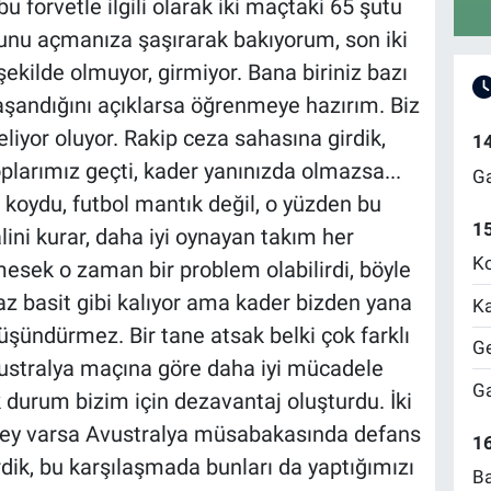
u forvetle ilgili olarak iki maçtaki 65 şutu
unu açmanıza şaşırarak bakıyorum, son iki
ekilde olmuyor, girmiyor. Bana biriniz bazı
aşandığını açıklarsa öğrenmeye hazırım. Biz
eliyor oluyor. Rakip ceza sahasına girdik,
1
oplarımız geçti, kader yanınızda olmazsa...
Ga
 koydu, futbol mantık değil, o yüzden bu
1
lini kurar, daha iyi oynayan takım her
Ko
ek o zaman bir problem olabilirdi, böyle
az basit gibi kalıyor ama kader bizden yana
Ka
düşündürmez. Bir tane atsak belki çok farklı
Ge
Avustralya maçına göre daha iyi mücadele
Ga
ok durum bizim için dezavantaj oluşturdu. İki
ey varsa Avustralya müsabakasında defans
16
dik, bu karşılaşmada bunları da yaptığımızı
Ba