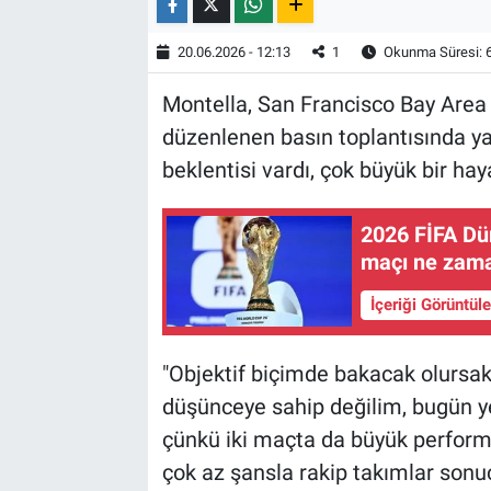
20.06.2026 - 12:13
1
Okunma Süresi: 
Montella, San Francisco Bay Area
düzenlenen basın toplantısında ya
beklentisi vardı, çok büyük bir haya
2026 FİFA Dün
maçı ne zama
İçeriği Görüntül
"Objektif biçimde bakacak olursak
düşünceye sahip değilim, bugün ye
çünkü iki maçta da büyük performan
çok az şansla rakip takımlar sonuç