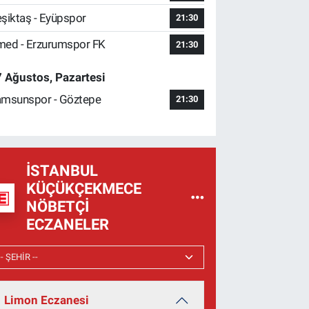
şiktaş - Eyüpspor
21:30
ed - Erzurumspor FK
21:30
 Ağustos, Pazartesi
msunspor - Göztepe
21:30
İSTANBUL
KÜÇÜKÇEKMECE
NÖBETÇI
ECZANELER
Limon Eczanesi