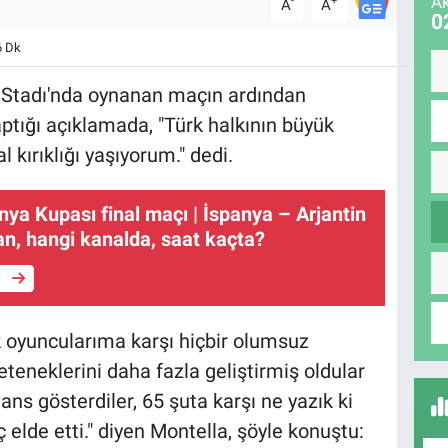
Ak
-
+
A
A
0
6 Dk
 Stadı'nda oynanan maçın ardından
ptığı açıklamada, "Türk halkının büyük
l kırıklığı yaşıyorum." dedi.
ya Kupası final maçı | İspanya – Arjantin
n, hangi kanalda, saat kaçta?
e
 oyuncularıma karşı hiçbir olumsuz
teneklerini daha fazla geliştirmiş oldular
s gösterdiler, 65 şuta karşı ne yazık ki
 elde etti." diyen Montella, şöyle konuştu: