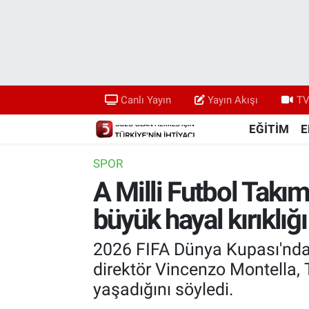
Canlı Yayın
Yayın Akışı
Canlı Yayın
Yayın Akışı
TV
TV 5 Ekranı ve Arşiv
EĞİTİM
E
SPOR
A Milli Futbol Takı
büyük hayal kırıklığ
2026 FIFA Dünya Kupası'nda 
direktör Vincenzo Montella, T
yaşadığını söyledi.