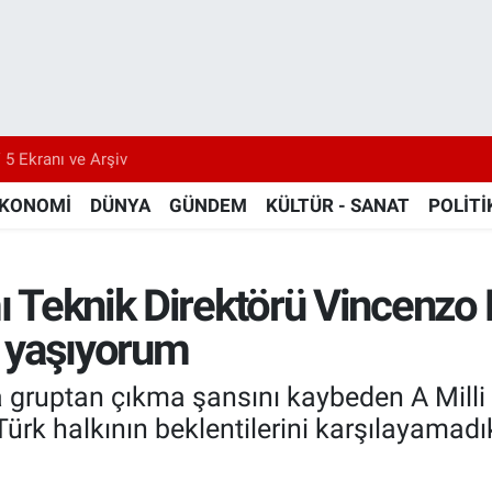
 5 Ekranı ve Arşiv
KONOMİ
DÜNYA
GÜNDEM
KÜLTÜR - SANAT
POLİTİ
mı Teknik Direktörü Vincenzo
ı yaşıyorum
gruptan çıkma şansını kaybeden A Milli 
ürk halkının beklentilerini karşılayamadıkl