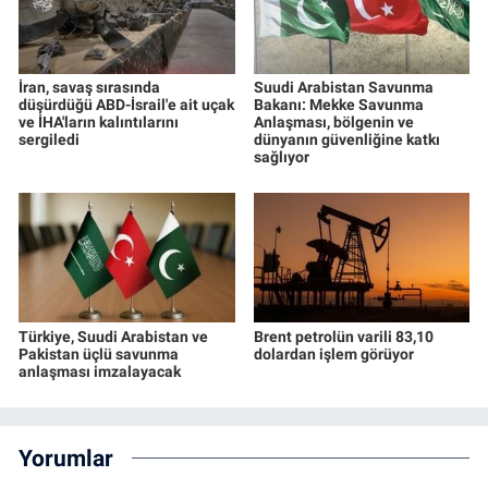
İran, savaş sırasında
Suudi Arabistan Savunma
düşürdüğü ABD-İsrail'e ait uçak
Bakanı: Mekke Savunma
ve İHA'ların kalıntılarını
Anlaşması, bölgenin ve
sergiledi
dünyanın güvenliğine katkı
sağlıyor
Türkiye, Suudi Arabistan ve
Brent petrolün varili 83,10
Pakistan üçlü savunma
dolardan işlem görüyor
anlaşması imzalayacak
Yorumlar