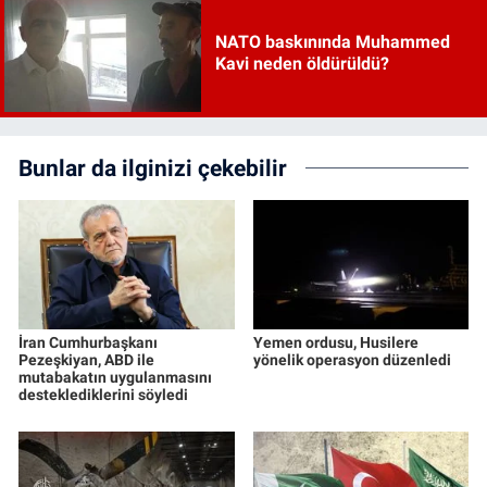
NATO baskınında Muhammed
Kavi neden öldürüldü?
Bunlar da ilginizi çekebilir
İran Cumhurbaşkanı
Yemen ordusu, Husilere
Pezeşkiyan, ABD ile
yönelik operasyon düzenledi
mutabakatın uygulanmasını
desteklediklerini söyledi