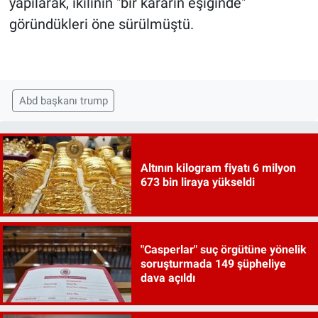
yapılarak, ikilinin "bir kararın eşiğinde"
göründükleri öne sürülmüştü.
Abd başkanı trump
Altının kilogram fiyatı 6 milyon
673 bin liraya yükseldi
"Casperlar" suç örgütüne yönelik
soruşturmada 149 şüpheliye
dava açıldı