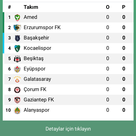
#
Takım
O
P
Amed
0
0
1
Erzurumspor FK
0
0
2
Başakşehir
0
0
3
Kocaelispor
0
0
4
Beşiktaş
0
0
5
Eyüpspor
0
0
6
Galatasaray
0
0
7
Çorum FK
0
0
8
Gaziantep FK
0
0
9
Alanyaspor
0
0
10
Detaylar için tıklayın