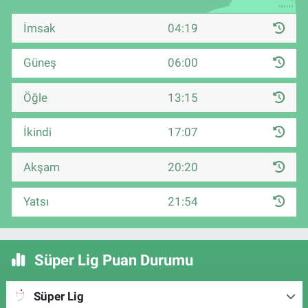
İmsak
04:19
Güneş
06:00
Öğle
13:15
İkindi
17:07
Akşam
20:20
Yatsı
21:54
Süper Lig Puan Durumu
Süper Lig