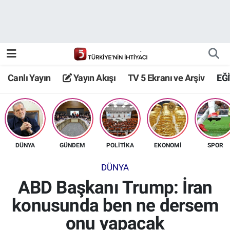
Canlı Yayın
Yayın Akışı
Canlı Yayın
Yayın Akışı
TV 5 Ekranı ve Arşiv
EĞ
TV 5 Ekranı ve Arşiv
DÜNYA
GÜNDEM
POLİTİKA
EKONOMİ
SPOR
DÜNYA
ABD Başkanı Trump: İran
konusunda ben ne dersem
onu yapacak