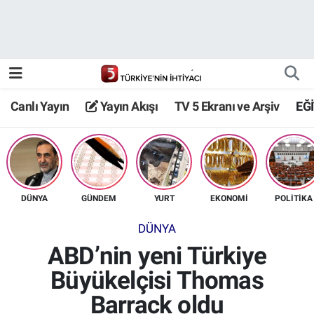
Canlı Yayın
Yayın Akışı
Canlı Yayın
Yayın Akışı
TV 5 Ekranı ve Arşiv
EĞ
TV 5 Ekranı ve Arşiv
DÜNYA
GÜNDEM
YURT
EKONOMİ
POLİTİKA
DÜNYA
ABD’nin yeni Türkiye
Büyükelçisi Thomas
Barrack oldu