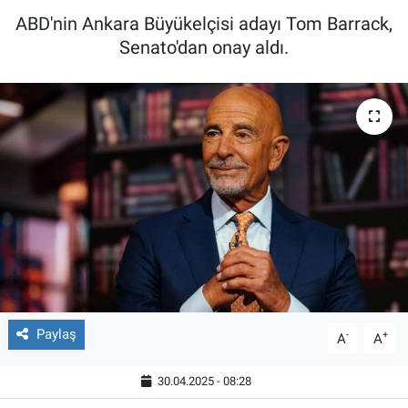
ABD'nin Ankara Büyükelçisi adayı Tom Barrack,
Senato'dan onay aldı.
Paylaş
-
+
A
A
30.04.2025 - 08:28