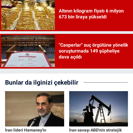
Altının kilogram fiyatı 6 milyon
673 bin liraya yükseldi
"Casperlar" suç örgütüne yönelik
soruşturmada 149 şüpheliye
dava açıldı
Bunlar da ilginizi çekebilir
İran lideri Hamaney'in
İran savaşı ABD'nin stratejik