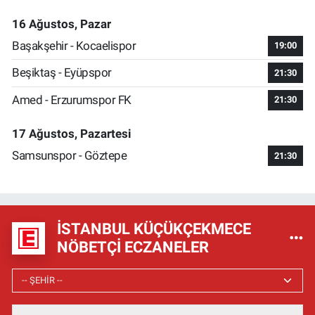
16 Ağustos, Pazar
Başakşehir - Kocaelispor
19:00
Beşiktaş - Eyüpspor
21:30
Amed - Erzurumspor FK
21:30
17 Ağustos, Pazartesi
Samsunspor - Göztepe
21:30
İSTANBUL KÜÇÜKÇEKMECE
NÖBETÇI ECZANELER