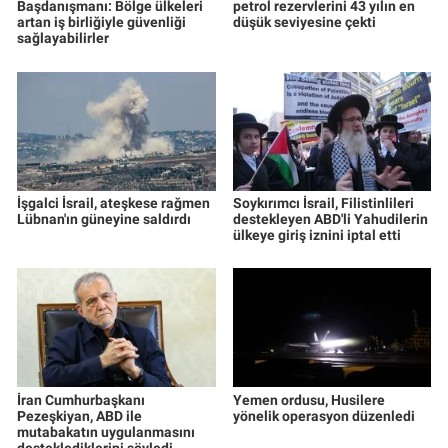
Başdanışmanı: Bölge ülkeleri
petrol rezervlerini 43 yılın en
artan iş birliğiyle güvenliği
düşük seviyesine çekti
sağlayabilirler
İşgalci İsrail, ateşkese rağmen
Soykırımcı İsrail, Filistinlileri
Lübnan'ın güneyine saldırdı
destekleyen ABD'li Yahudilerin
ülkeye giriş iznini iptal etti
İran Cumhurbaşkanı
Yemen ordusu, Husilere
Pezeşkiyan, ABD ile
yönelik operasyon düzenledi
mutabakatın uygulanmasını
desteklediklerini söyledi