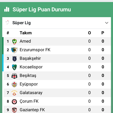
Süper Lig Puan Durumu
Süper Lig
#
Takım
O
P
Amed
0
0
1
Erzurumspor FK
0
0
2
Başakşehir
0
0
3
Kocaelispor
0
0
4
Beşiktaş
0
0
5
Eyüpspor
0
0
6
Galatasaray
0
0
7
Çorum FK
0
0
8
Gaziantep FK
0
0
9