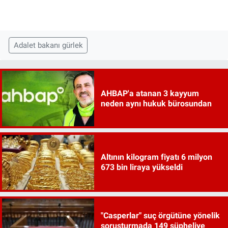
Adalet bakanı gürlek
AHBAP'a atanan 3 kayyum
neden aynı hukuk bürosundan
Altının kilogram fiyatı 6 milyon
673 bin liraya yükseldi
"Casperlar" suç örgütüne yönelik
soruşturmada 149 şüpheliye