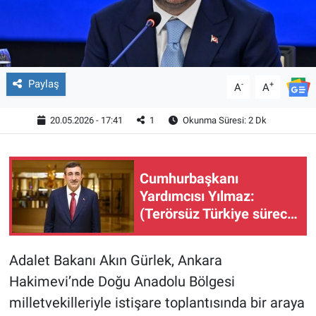
Paylaş
-
+
A
A
20.05.2026 - 17:41
1
Okunma Süresi: 2 Dk
Cumhurbaşkanı
Yardımcısı Yılmaz:
(Terörsüz Türkiye süreci)
Bu işin bitmesiyle
Türkiye yeni bir faza
Adalet Bakanı Akın Gürlek, Ankara
geçmiş olacak
Hakimevi’nde Doğu Anadolu Bölgesi
milletvekilleriyle istişare toplantısında bir araya