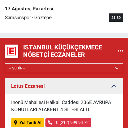
17 Ağustos, Pazartesi
Samsunspor - Göztepe
21:30
İSTANBUL KÜÇÜKÇEKMECE
NÖBETÇI ECZANELER
Lotus Eczanesi
İnönü Mahallesi Halkalı Caddesi 206E AVRUPA
KONUTLARI ATAKENT 4 SİTESİ ALTI
Yol Tarifi Al
0 (212) 999 94 72