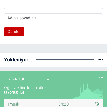
Gönder
Yükleniyor...
İSTANBUL
Öğle vaktine kalan süre
07:40:12
İmsak
04:20