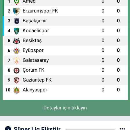
Amed
0
0
1
Erzurumspor FK
0
0
2
Başakşehir
0
0
3
Kocaelispor
0
0
4
Beşiktaş
0
0
5
Eyüpspor
0
0
6
Galatasaray
0
0
7
Çorum FK
0
0
8
Gaziantep FK
0
0
9
Alanyaspor
0
0
10
Detaylar için tıklayın
Süper Lig Fikstür