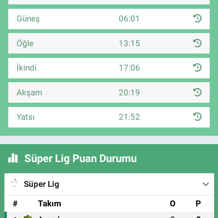
Güneş
06:01
Öğle
13:15
İkindi
17:06
Akşam
20:19
Yatsı
21:52
Süper Lig Puan Durumu
Süper Lig
#
Takım
O
P