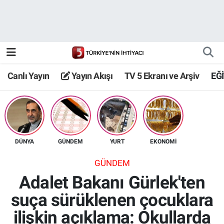
Canlı Yayın
Yayın Akışı
Canlı Yayın
Yayın Akışı
TV 5 Ekranı ve Arşiv
EĞ
TV 5 Ekranı ve Arşiv
DÜNYA
GÜNDEM
YURT
EKONOMİ
GÜNDEM
Adalet Bakanı Gürlek'ten
suça sürüklenen çocuklara
ilişkin açıklama: Okullarda