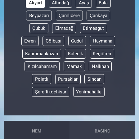
Akyurt
Altındağ
Ayaş
Bala
Beypazarı
Çamlıdere
Çankaya
Çubuk
Elmadağ
Etimesgut
Evren
Gölbaşı
Güdül
Haymana
Kahramankazan
Kalecik
Keçiören
Kızılcahamam
Mamak
Nallıhan
Polatlı
Pursaklar
Sincan
Şereflikoçhisar
Yenimahalle
NEM
BASINÇ