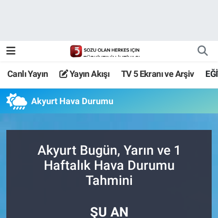
Canlı Yayın
Yayın Akışı
Canlı Yayın
Yayın Akışı
TV 5 Ekranı ve Arşiv
EĞ
TV 5 Ekranı ve Arşiv
Akyurt Hava Durumu
Akyurt Bugün, Yarın ve 1
Haftalık Hava Durumu
Tahmini
ŞU AN