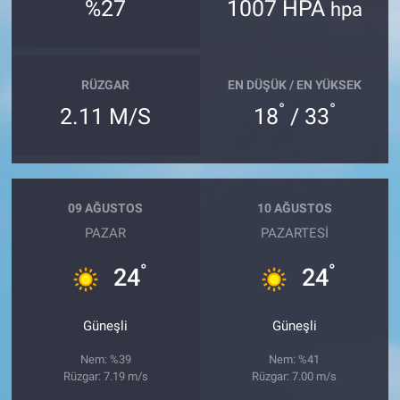
%27
1007 HPA
hpa
RÜZGAR
EN DÜŞÜK / EN YÜKSEK
°
°
2.11 M/S
18
/ 33
09 AĞUSTOS
10 AĞUSTOS
PAZAR
PAZARTESI
°
°
24
24
Güneşli
Güneşli
Nem: %39
Nem: %41
Rüzgar: 7.19 m/s
Rüzgar: 7.00 m/s