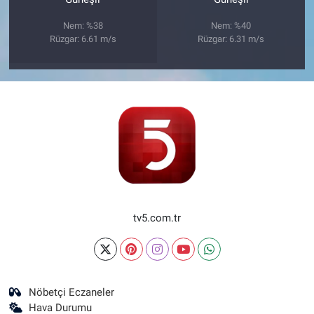
Nem: %38
Nem: %40
Rüzgar: 6.61 m/s
Rüzgar: 6.31 m/s
tv5.com.tr
Nöbetçi Eczaneler
Hava Durumu