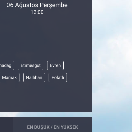
06 Ağustos Perşembe
12:00
madağ
Etimesgut
Evren
Mamak
Nallıhan
Polatlı
EN DÜŞÜK / EN YÜKSEK