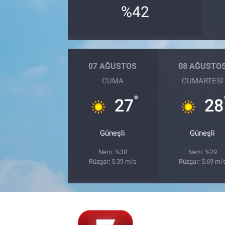
%42
07 AĞUSTOS
08 AĞUSTO
CUMA
CUMARTESI
°
27
28
Güneşli
Güneşli
Nem: %30
Nem: %29
Rüzgar: 5.39 m/s
Rüzgar: 5.69 m/