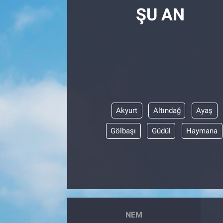
ŞU AN
Akyurt
Altındağ
Ayaş
Gölbaşı
Güdül
Haymana
NEM