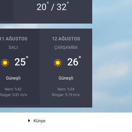
°
°
20
/ 32
11 AĞUSTOS
12 AĞUSTOS
SALI
ÇARŞAMBA
°
°
25
26
Güneşli
Güneşli
Nem: %42
Nem: %34
Rüzgar: 5.81 m/s
Rüzgar: 5.19 m/s
Künye