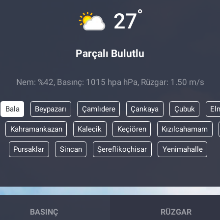
°
27
Parçalı Bulutlu
Nem: %42, Basınç: 1015 hpa hPa, Rüzgar: 1.50 m/s
Bala
Beypazarı
Çamlıdere
Çankaya
Çubuk
El
Kahramankazan
Kalecik
Keçiören
Kızılcahamam
Pursaklar
Sincan
Şereflikoçhisar
Yenimahalle
BASINÇ
RÜZGAR