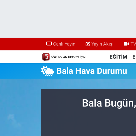
Canlı Yayın
Yayın Akışı
Canlı Yayın
Yayın Akışı
TV
TV 5 Ekranı ve Arşiv
EĞİTİM
E
Bala Hava Durumu
Bala Bugün,