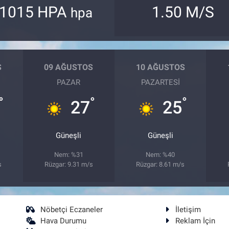
1015 HPA
1.50 M/S
hpa
S
09 AĞUSTOS
10 AĞUSTOS
PAZAR
PAZARTESI
°
°
°
27
25
Güneşli
Güneşli
Nem: %31
Nem: %40
s
Rüzgar: 9.31 m/s
Rüzgar: 8.61 m/s
Nöbetçi Eczaneler
İletişim
Hava Durumu
Reklam İçin