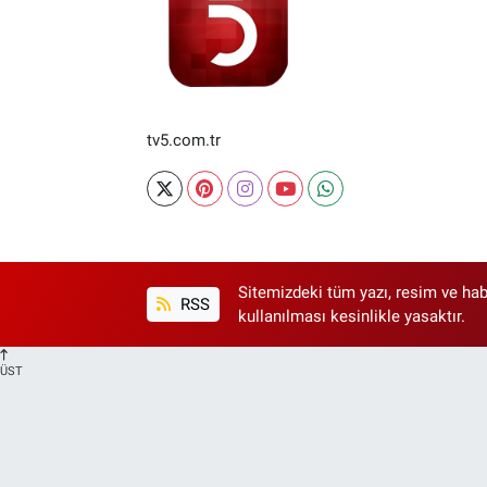
tv5.com.tr
Sitemizdeki tüm yazı, resim ve hab
RSS
kullanılması kesinlikle yasaktır.
ÜST