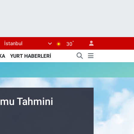
°
İstanbul
30
KA
YURT HABERLERİ
rumu Tahmini