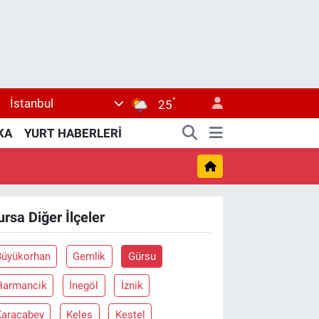
°
İstanbul
25
KA
YURT HABERLERİ
ursa Diğer İlçeler
Büyükorhan
Gemli̇k
Gürsu
Harmancik
İnegöl
İznik
Karacabey
Keles
Kestel