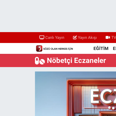
Canlı Yayın
Yayın Akışı
Canlı Yayın
Yayın Akışı
TV
TV 5 Ekranı ve Arşiv
EĞİTİM
E
Nöbetçi Eczaneler