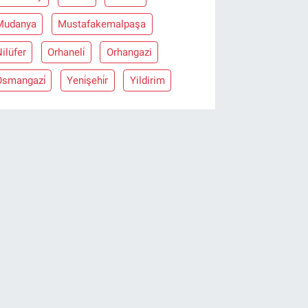
Mudanya
Mustafakemalpaşa
ilüfer
Orhaneli̇
Orhangazi
Osmangazi̇
Yeni̇şehi̇r
Yildirim