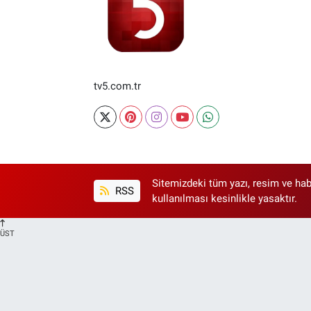
tv5.com.tr
Sitemizdeki tüm yazı, resim ve hab
RSS
kullanılması kesinlikle yasaktır.
ÜST